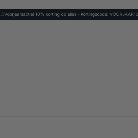
Voorjaarsactie! 10% korting op alles - Kortingscode: VOORJAAR1