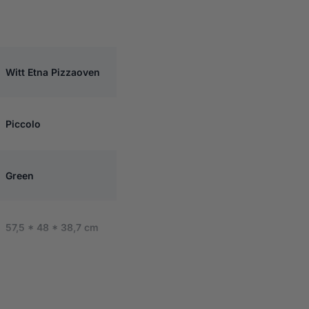
COLO ROTANTE PIZZAOVEN – GREEN
Witt Etna Pizzaoven
Piccolo
Green
57,5 * 48 * 38,7 cm
19 kg