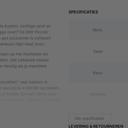
– GREEN
VAN WITT PIC
SPECIFICATIES
nte bodem, luchtige rand en
Merk
gge oven? De Witt Piccolo
ch gas pizzaoven is compact
serieuze high-heat oven.
Serie
cussen op het inschieten en
bodem. Dat betekent minder
r handig als je meerdere
Kleur
“aanzetten” naar bakken in
je een pizza in 60–90 seconden,
 of familie. En met ruimte voor
Afmeting
s: margherita, pepperoni, funghi
Gewicht
ij veel aanbieders wordt
Alle specificaties
en of mee te nemen. Let er wel
LEVERING & RETOURNEREN
laar doorgaans niet is