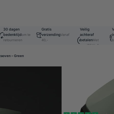
30 dagen
Gratis
Veilig
V
bedenktijd
verzending
achteraf
i
om te
Vanaf
betalen
retourneren
40,-
Met
b
o.a. iDEAL &
v
Klarna
zzaoven – Green
Witt Pizza
Witt Piccolo
Digitale controle, ma