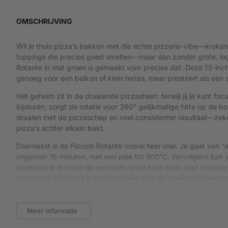
OVER WITT PICCOLO ROTANTE PIZZAOVEN 
OMSCHRIJVING
Wil je thuis pizza’s bakken met die echte pizzeria-vibe—kroka
toppings die precies goed smelten—maar dan zonder grote, lo
Rotante in mat groen is gemaakt voor precies dat. Deze 13-in
genoeg voor een balkon of klein terras, maar presteert als een 
Het geheim zit in de draaiende pizzasteen: terwijl jij je kunt fo
bijsturen, zorgt de rotatie voor 360° gelijkmatige hitte op de 
draaien met de pizzaschep en veel consistenter resultaat—zeke
pizza’s achter elkaar bakt.
Daarnaast is de Piccolo Rotante vooral heel snel. Je gaat van 
ongeveer 15 minuten, met een piek tot 500°C. Vervolgens bak 
waardoor je in korte tijd een hele ronde kunt doen voor vrienden
pizza’s tot 33 cm zit je precies goed voor de meeste klassieker
of een zelfbedachte favoriet.
Praktisch is ‘ie ook: het is een licht en compact tafelmodel en b
Meer informatie
genoemd dat de pootjes inklapbaar zijn—handig om op te berg
op dat het om een EU-model (30–37 mbar) gaat en dat een rege