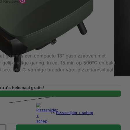
mat groen is een compacte 13” gaspizzaoven met
 gelijkmatige garing. In ca. 15 min op 500°C en bakt
0 sec. Met C-vormige brander voor pizzeriaresultaat.
tra's helemaal gratis!
1 ×
Pizzasnijder + schep