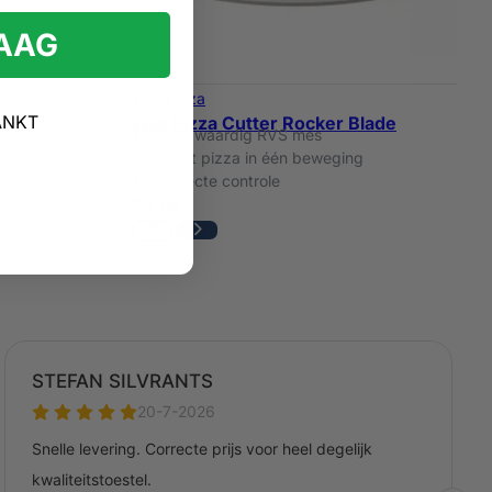
RAAG
Witt Pizza
ANKT
Witt Pizza Cutter Rocker Blade
Hoogwaardig RVS mes
Snijdt pizza in één beweging
d
Perfecte controle
29,95