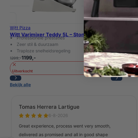
Witt Pizza
Witt Pizza
Witt Varimixer Teddy 5L – Stone
Witt Infra
Professionele prestaties
Meet tot 
Zeer stil & duurzaam
Lasergelei
Traploze snelheidsregeling
Contactlo
1199,-
49,95
1299,-
Uitverkocht
Uitverkocht
Bekijk alle