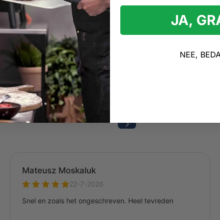
JA, G
Witt Pizza
NEE, BED
rood Thermometer Pistool
Witt Pizza Peel 14 Inch
>500°C binnen seconden
Perfect formaat (14 inch)
ding voor precisie
Lichtgewicht en duurzaam
os en hygiënisch
Lang handvat voor veilighei
69,95
Uitverkocht