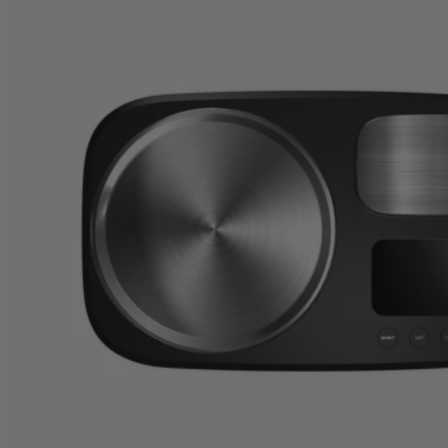
Witt Pizza
Witt Pizza Kitchen Scales
Altijd de juiste verhoudingen voor perfect piz