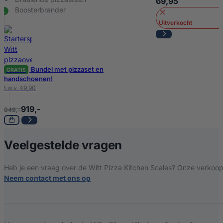
69,95
Boosterbrander
Uitverkocht
Bundel met pizzaset en
GRATIS
handschoenen!
t.w.v. 49,90
919,-
949,-
over Witt Pizza K
Veelgestelde vragen
Heb je een vraag over de Witt Pizza Kitchen Scales? Onze verkoopsp
Neem contact met ons op