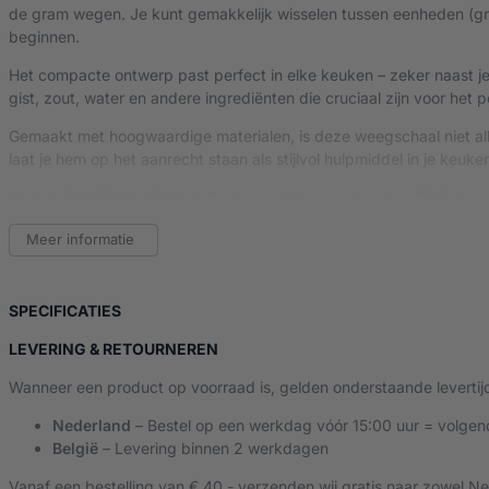
de gram wegen. Je kunt gemakkelijk wisselen tussen eenheden (gr
beginnen.
Het compacte ontwerp past perfect in elke keuken – zeker naast j
gist, zout, water en andere ingrediënten die cruciaal zijn voor het 
Gemaakt met hoogwaardige materialen, is deze weegschaal niet a
laat je hem op het aanrecht staan als stijlvol hulpmiddel in je keuke
Met de
Witt Pizza Kitchen Scales
werk je nauwkeurig, efficiënt en
Meer informatie
Belangrijkste kenmerken:
Digitale weegschaal met hoge precisie
– ideaal voor pizza
Maximaal weegvermogen (meestal tot 5 kg)
– geschikt voo
VAN WITT PIZZA KITCHEN SCALES
SPECIFICATIES
Tara-functie & meerdere eenheden
– snel en makkelijk wer
Compact, strak design
– past perfect in elke keuken of piz
LEVERING & RETOURNEREN
Eenvoudig schoon te maken
– vlak oppervlak zonder randj
Wanneer een product op voorraad is, gelden onderstaande levertij
Nederland
– Bestel op een werkdag vóór 15:00 uur = volgen
België
– Levering binnen 2 werkdagen
Vanaf een bestelling van € 40,- verzenden wij gratis naar zowel Ne