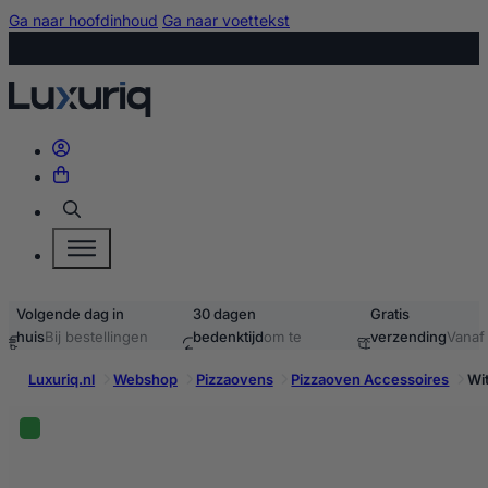
Ga naar hoofdinhoud
Ga naar voettekst
Zoeken
Volgende dag in
30 dagen
Gratis
huis
Bij bestellingen
bedenktijd
om te
verzending
Vanaf
voor 15:00
retourneren
40,-
Luxuriq.nl
Webshop
Pizzaovens
Pizzaoven Accessoires
Wi