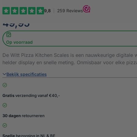
€
49,95
Op voorraad
De Witt Pizza Kitchen Scales is een nauwkeurige digitale 
helder display en snelle meting. Onmisbaar voor elke piz
Bekijk specificaties
Gratis
verzending vanaf €40,-
30 dagen
retourneren
Snelle
bezorging in NL & BE