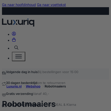
Ga naar hoofdinhoud
Ga naar voettekst
Zoeken
Volgende dag in huis
Bij bestellingen voor 15:00
30 dagen bedenktijd
om te retourneren
Luxuriq.nl
Webshop
Robotmaaiers
Gratis verzending
Vanaf 40,-
kopen
Robotmaaiers
Veilig achteraf betalen
Met o.a. iDEAL & Klarna