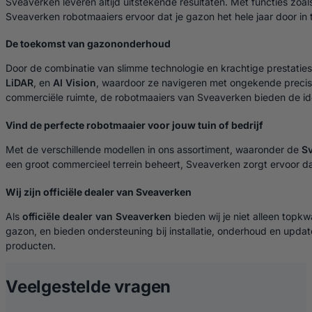
Sveaverken leveren altijd uitstekende resultaten. Met functies zoa
Sveaverken robotmaaiers ervoor dat je gazon het hele jaar door in 
De toekomst van gazononderhoud
Door de combinatie van slimme technologie en krachtige prestati
LiDAR
, en
AI Vision
, waardoor ze navigeren met ongekende precisie 
commerciële ruimte, de robotmaaiers van Sveaverken bieden de ide
Vind de perfecte robotmaaier voor jouw tuin of bedrijf
Met de verschillende modellen in ons assortiment, waaronder de
S
een groot commercieel terrein beheert, Sveaverken zorgt ervoor d
Wij zijn officiële dealer van Sveaverken
Als
officiële dealer van Sveaverken
bieden wij je niet alleen topk
gazon, en bieden ondersteuning bij installatie, onderhoud en upd
producten.
over Robotmaaie
Veelgestelde vragen