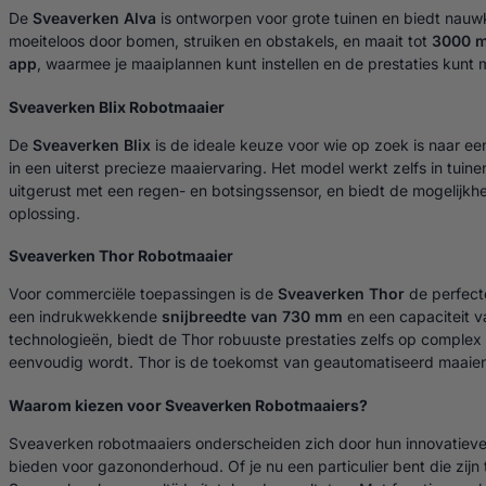
De
Sveaverken Alva
is ontworpen voor grote tuinen en biedt nauw
moeiteloos door bomen, struiken en obstakels, en maait tot
3000 m
app
, waarmee je maaiplannen kunt instellen en de prestaties kunt 
Sveaverken Blix Robotmaaier
De
Sveaverken Blix
is de ideale keuze voor wie op zoek is naar ee
in een uiterst precieze maaiervaring. Het model werkt zelfs in tuine
uitgerust met een regen- en botsingssensor, en biedt de mogelijk
oplossing.
Sveaverken Thor Robotmaaier
Voor commerciële toepassingen is de
Sveaverken Thor
de perfecte
een indrukwekkende
snijbreedte van 730 mm
en een capaciteit 
technologieën, biedt de Thor robuuste prestaties zelfs op complex 
eenvoudig wordt. Thor is de toekomst van geautomatiseerd maaien
Waarom kiezen voor Sveaverken Robotmaaiers?
Sveaverken robotmaaiers onderscheiden zich door hun innovatieve 
bieden voor gazononderhoud. Of je nu een particulier bent die zijn