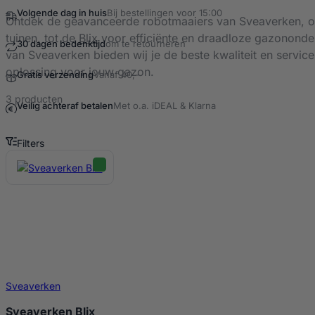
Volgende dag in huis
Bij bestellingen voor 15:00
Ontdek de geavanceerde robotmaaiers van Sveaverken, on
tuinen, tot de
Blix
voor efficiënte en draadloze gazononde
30 dagen bedenktijd
om te retourneren
van Sveaverken bieden wij je de beste kwaliteit en servic
oplossing voor jouw gazon.
Gratis verzending
Vanaf 40,-
3 producten
Veilig achteraf betalen
Met o.a. iDEAL & Klarna
Filters
Robotmaaiers Producten
Sveaverken
Sveaverken Blix