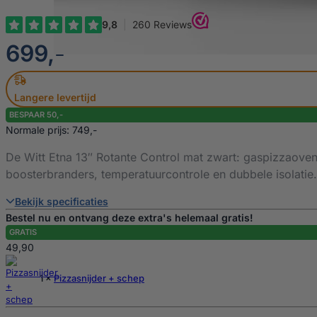
€
699,-
Langere levertijd
BESPAAR 50,-
Normale prijs: 749,-
De Witt Etna 13″ Rotante Control mat zwart: gaspizzaove
boosterbranders, temperatuurcontrole en dubbele isolatie.
Bekijk specificaties
Bestel nu en ontvang deze extra's helemaal gratis!
GRATIS
49,90
1 ×
Pizzasnijder + schep