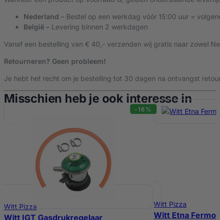
Geschikt voor grote pizza’s en verschillende pizzastijlen
Nederland
– Bestel op een werkdag vóór 15:00 uur = volgen
Hoogwaardige afwerking en ontworpen voor intensief gebrui
Oppervlak pizzasteen
Ø 33 cm
België
– Levering binnen 2 werkdagen
Vanaf een bestelling van € 40,- verzenden wij gratis naar zowel Ne
Type brander
U-Brander + booster
Retourneren? Geen probleem!
Je hebt het recht om je bestelling tot 30 dagen na ontvangst retour
Draaiende steen
360° draaiende steen
Misschien heb je ook interesse in
-16%
Inclusief gasslang en
Nee
drukregelaar
Pizzasteen
Roterende steen
Temperatuurweergave
Ja
Witt Pizza
Witt Pizza
Witt Etna Fermo 
Witt IGT Gasdrukregelaar