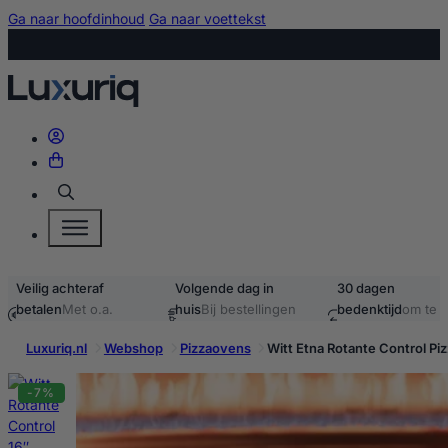
Ga naar hoofdinhoud
Ga naar voettekst
Zoeken
Veilig achteraf
Volgende dag in
30 dagen
betalen
Met o.a.
huis
Bij bestellingen
bedenktijd
om te
iDEAL & Klarna
voor 15:00
retourneren
Luxuriq.nl
Webshop
Pizzaovens
Witt Etna Rotante Control Pi
-7%