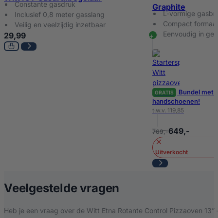
Constante gasdruk
Tijd tot 500°C (min.)
15
Graphite
L-vormige gasbr
Inclusief 0,8 meter gasslang
Compact formaat,
Veilig en veelzijdig inzetbaar
Eenvoudig in geb
29,99
Bundel met d
GRATIS
handschoenen!
t.w.v. 119,85
649,-
769,-
Uitverkocht
over Witt Etna Ro
Veelgestelde vragen
Heb je een vraag over de Witt Etna Rotante Control Pizzaoven 13” 