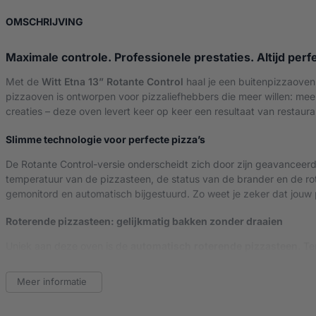
OVER WITT ETNA ROTANTE CONTROL PIZZAOVE
OMSCHRIJVING
Maximale controle. Professionele prestaties. Altijd perf
Met de
Witt Etna 13” Rotante Control
haal je een buitenpizzaoven
pizzaoven is ontworpen voor pizzaliefhebbers die meer willen: meer
creaties – deze oven levert keer op keer een resultaat van restauran
Slimme technologie voor perfecte pizza’s
De Rotante Control-versie onderscheidt zich door zijn geavanceerd
temperatuur van de pizzasteen, de status van de brander en de rot
gemonitord en automatisch bijgestuurd. Zo weet je zeker dat jouw
Roterende pizzasteen: gelijkmatig bakken zonder draaien
Uniek aan deze oven is de
automatisch roterende pizzasteen
. T
handmatig te draaien en voorkomt verbrande randen of ongelijk ge
Meer informatie
Razendsnel op temperatuur, direct resultaat
Binnen ongeveer 15 minuten bereikt de Witt Etna Rotante Control t