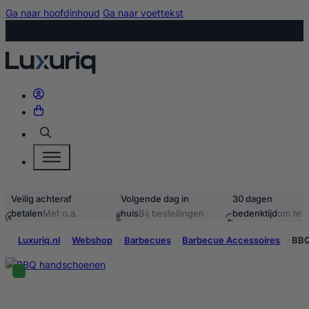
Ga naar hoofdinhoud
Ga naar voettekst
Zoeken
Volgende dag in
30 dagen
Gratis
huis
Bij bestellingen
bedenktijd
om te
verzending
Vanaf
voor 15:00
retourneren
40,-
…
Luxuriq.nl
Webshop
Barbecues
Barbecue Accessoires
BBQ