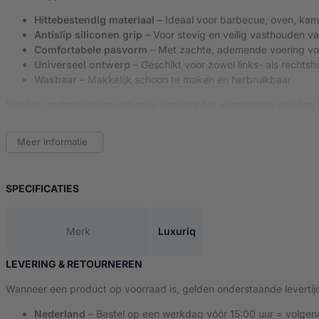
Hittebestendig materiaal
– Ideaal voor barbecue, oven, kam
Antislip siliconen grip
– Voor stevig en veilig vasthouden v
Comfortabele pasvorm
– Met zachte, ademende voering vo
Universeel ontwerp
– Geschikt voor zowel links- als rechts
Wasbaar
– Makkelijk schoon te maken en herbruikbaar
Van het omdraaien van een stuk vlees tot het verplaatsen van een
Onmisbaar bij elke barbecue – voeg ze vandaag nog toe aan je gr
Meer informatie
VAN BBQ HANDSCHOENEN
SPECIFICATIES
Merk
Luxuriq
LEVERING & RETOURNEREN
Wanneer een product op voorraad is, gelden onderstaande levertij
Nederland
– Bestel op een werkdag vóór 15:00 uur = volgen