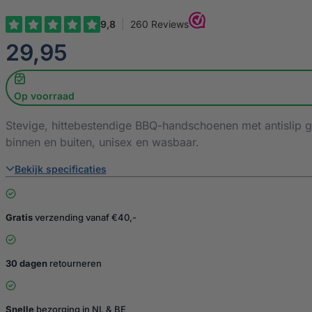
€
29,95
Op voorraad
Stevige, hittebestendige BBQ-handschoenen met antislip gr
binnen en buiten, unisex en wasbaar.
Bekijk specificaties
Gratis
verzending vanaf €40,-
30 dagen
retourneren
Snelle
bezorging in NL & BE