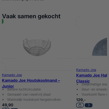
Vaak samen gekocht
Kamado Joe
Kamado Joe
Kamado Joe Half
Kamado Joe Houtskoolmand –
Classic
Gelijkmatige war
Junior
Betere luchtcirculatie
Geur- en smaakn
Gemaakt van roestvrij staal
Voorkomt flare-u
Makkelijk houtskool hergebruiken
129,-
49,90