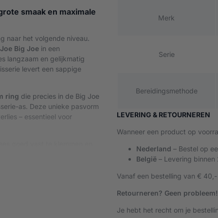
 grote smaak en maximale
Merk
ng naar het volgende niveau.
Joe Big Joe
in een
Serie
es langzaam en gelijkmatig
isserie levert een sappige
.
Bereidingsmethode
m ring
die precies in de Big Joe
isserie-as. Deze unieke pasvorm
LEVERING & RETOURNEREN
rlies – essentieel voor
Wanneer een product op voorraa
lees goed vast te klemmen en
Nederland
– Bestel op e
oet, ook bij grotere gewichten.
België
– Levering binnen
gelijk, grotere ribstukken of
or
gelijkmatige karamellisatie
,
Vanaf een bestelling van € 40,-
Retourneren? Geen probleem!
onele kooktechniek toe aan je
Je hebt het recht om je bestell
en van ambachtelijke