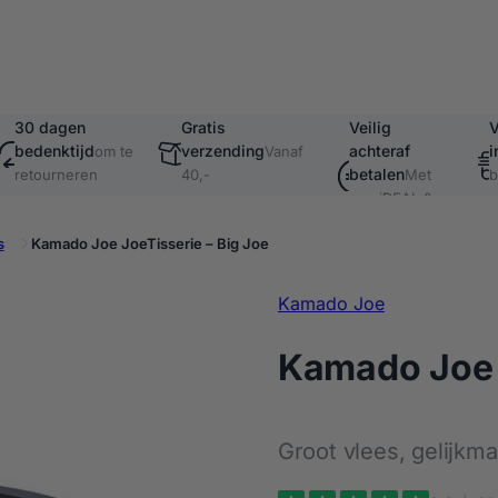
30 dagen
Gratis
Veilig
V
bedenktijd
verzending
achteraf
i
om te
Vanaf
betalen
retourneren
40,-
Met
b
o.a. iDEAL &
v
Klarna
s
Kamado Joe JoeTisserie – Big Joe
Kamado Joe
Kamado Joe J
Groot vlees, gelijkm