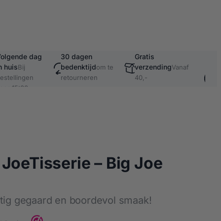
olgende dag
30 dagen
Gratis
Vei
n huis
bedenktijd
verzending
ach
Bij
om te
Vanaf
bet
estellingen
retourneren
40,-
oor 15:00
o.a
Kla
oeTisserie – Big Joe
atig gegaard en boordevol smaak!