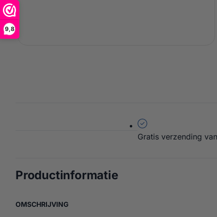
9,8
Gratis verzending van
over Kamado Joe 
Productinformatie
OVER KAMADO JOE JOETISSERIE – BIG JOE
OMSCHRIJVING