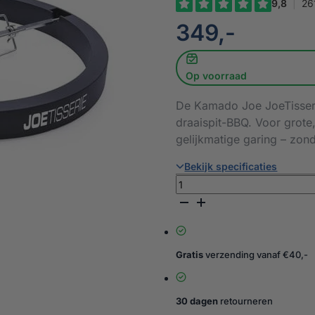
€
349,-
Op voorraad
De Kamado Joe JoeTisseri
draaispit-BBQ. Voor grote
gelijkmatige garing – zond
Bekijk specificaties
Kamado
Joe
JoeTisserie
–
Big
Gratis
verzending vanaf €40,-
Joe
aantal
30 dagen
retourneren