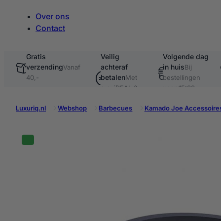
Over ons
Contact
Gratis
Veilig
Volgende dag
verzending
achteraf
in huis
te
Vanaf
Bij
betalen
40,-
Met
bestellingen
o.a. iDEAL &
voor 15:00
Klarna
Luxuriq.nl
Webshop
Barbecues
Kamado Joe Accessoire