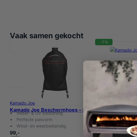
Vaak samen gekocht
-7%
Kamado Joe
Kamado Joe
Kamado Joe Beschermhoes – Big Joe
Water- & UV-bestendig
Kamado Joe
Perfecte pasvorm
Joe
Geïntegre
Wind- en weerbestendig
Open fron
99,-