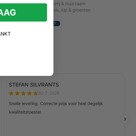
Roestvrij & duurzaam
RAAG
Voor vis, kip & groenten
119,-
ANKT