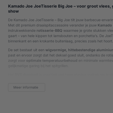
Kamado Joe JoeTisserie Big Joe – voor groot vlees,
show
De Kamado Joe JoeTisserie – Big Joe tilt jouw barbecue-ervari
Met dit premium draaispitaccessoire verander je jouw
Kamado 
indrukwekkende
rotisserie-BBQ
waarmee je grote stukken vle
gaart – van hele kippen tot lamsbouten en porchetta’s. De JoeT
binnenkant en een krokante buitenlaag, precies zoals het hoort
De set bestaat uit een
wigvormige, hittebestendige aluminiu
past en ervoor zorgt dat het deksel goed sluit, ondanks de rot
zorgt voor
optimale temperatuurbehoud
en minimale warmteve
gelijkmatige garing bij het spitgrillen.
Het
RVS draaispit
is voorzien van twee stevige vorken om je v
een
krachtige, fluisterstille motor
die probleemloos z’n werk d
Dankzij de indrukwekkende capaciteit kun je meerdere kippen te
Meer informatie
zelfs een hele kalkoen bereiden. De constante rotatie zorgt vo
minder vochtverlies en méér smaak.
Met de
Kamado Joe JoeTisserie – Big Joe
voeg je een traditi
moderne kamado. Het is een must-have voor BBQ’ers die houd