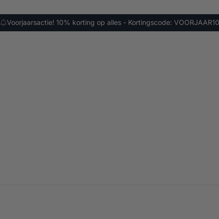
Voorjaarsactie! 10% korting op alles - Kortingscode: VOORJAAR1