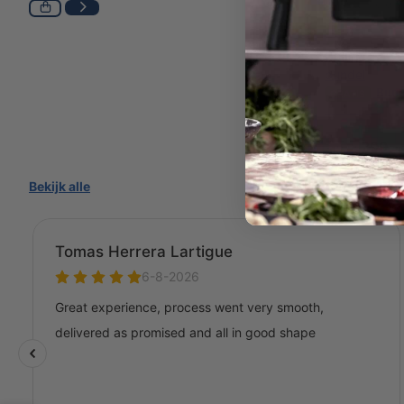
Stabiele 
Bunde
GRATIS
t.w.v. 19,95
299,-
319,95
Bekijk alle