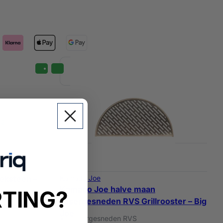
eksteen –
Kamado Joe
Kamado Joe halve maan
RTING?
Lasergesneden RVS Grillrooster – Big
Joe
Lasergesneden RVS