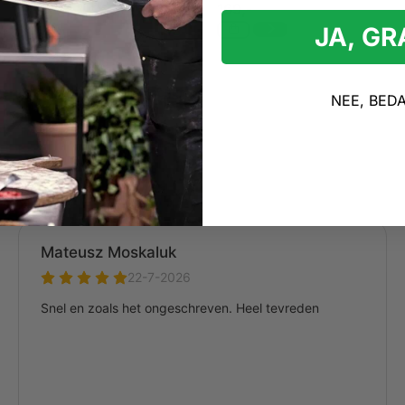
temperatuur
169,-
JA, G
l met een pizzasnijder en schep
NEE, BED