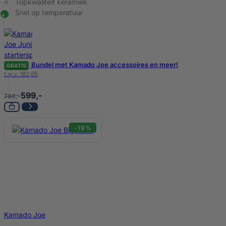
Topkwaliteit keramiek
Snel op temperatuur
Bundel met Kamado Joe accessoires en meer!
GRATIS
t.w.v. 182,65
599,-
780,-
-19%
Kamado Joe