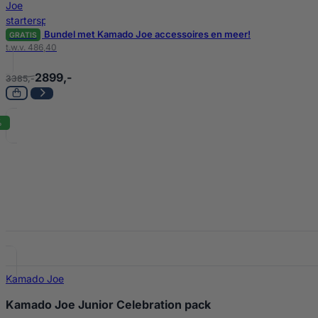
Bundel met Kamado Joe accessoires en meer!
GRATIS
t.w.v. 486,40
2899,-
3385,-
%
Kamado Joe
Kamado Joe Junior Celebration pack