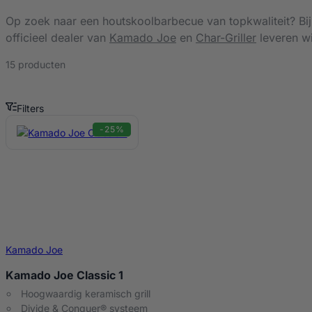
Op zoek naar een houtskoolbarbecue van topkwaliteit? Bi
officieel dealer van
Kamado Joe
en
Char-Griller
leveren wi
15 producten
Filters
Barbecues Producten
-25%
Kamado Joe
Kamado Joe Classic 1
Hoogwaardig keramisch grill
Divide & Conquer® systeem