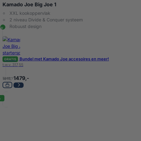
Kamado Joe Big Joe 1
XXL kookoppervlak
2 niveau Divide & Conquer systeem
Robuust design
Bundel met Kamado Joe accesoires en meer!
GRATIS
t.w.v. 317,55
1479,-
1815,-
%