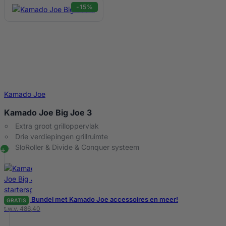
-15%
Kamado Joe
Kamado Joe Big Joe 3
Extra groot grilloppervlak
Drie verdiepingen grillruimte
SloRoller & Divide & Conquer systeem
Bundel met Kamado Joe accessoires en meer!
GRATIS
t.w.v. 486,40