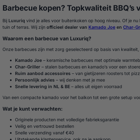
Barbecue kopen? Topkwaliteit BBQ’s 
Bij
Luxuriq
vind je alles voor buitenkoken op hoog niveau. Of je nu
tuin of terras. Wij zijn
officieel dealer van
Kamado Joe
en
Char-Gri
Waarom een barbecue van Luxuriq?
Onze barbecues zijn met zorg geselecteerd op basis van kwaliteit, 
Kamado Joe
– keramische barbecues met optimale warmtebe
Char-Griller
– stalen barbecues en kamado’s voor een stoere,
Ruim aanbod accessoires
– van gietijzeren roosters tot piz
Persoonlijk advies
– wij denken met je mee
Snelle levering in NL & BE
– alles uit eigen voorraad
Van een compacte kamado voor het balkon tot een grote setup voor 
Wat je kunt verwachten:
Originele producten met volledige fabrieksgarantie
Veilig en vertrouwd bestellen
Snelle verzending vanaf €40
Uitstekende klantenservice, ook na je aankoop