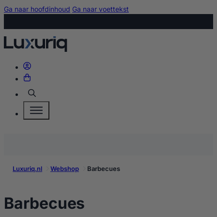
Ga naar hoofdinhoud
Ga naar voettekst
Zoeken
Luxuriq.nl
Webshop
Barbecues
kopen
Barbecues