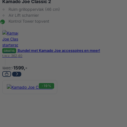
Kamado Joe Classic 2
Ruim grilloppervlak (46 cm)
Air Lift scharnier
Kontrol Tower topvent
Bundel met Kamado Joe accessoires en meer!
GRATIS
t.w.v. 362,40
1599,-
1960,-
-19%