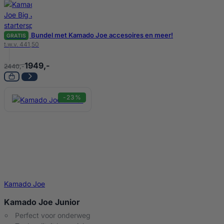
Bundel met Kamado Joe accesoires en meer!
GRATIS
t.w.v. 441,50
1949,-
2440,-
-23%
Kamado Joe
Kamado Joe Junior
Perfect voor onderweg