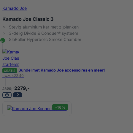
Kamado Joe
Kamado Joe Classic 3
Stevig aluminium kar met zijplanken
3-delig Divide & Conquer® systeem
SlōRoller Hyperbolic Smoke Chamber
Bundel met Kamado Joe accessoires en meer!
GRATIS
t.w.v. 422,40
2279,-
2820,-
-16%