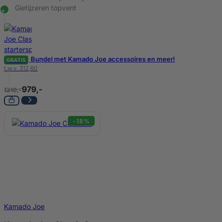
Gietijzeren topvent
Bundel met Kamado Joe accessoires en meer!
GRATIS
t.w.v. 312,60
979,-
1310,-
-18%
Kamado Joe