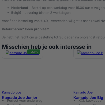
Eén BBQ voor álle kooktechnieken: grillen, roken, bakken, s
Nederland
– Bestel op een werkdag vóór 15:00 uur = volgen
Afmetingen
148 x 137 x 91 cm
De Kamado Joe Big Joe 3 is een serieuze BBQ voor serieuze griller
België
– Levering binnen 2 werkdagen
ben je verzekerd van topprestaties, uitzonderlijke duurzaamheid en
Vanaf een bestelling van € 40,- verzenden wij gratis naar zowel Ne
Diameter Grillrooster
61 cm
Retourneren? Geen probleem!
Je hebt het recht om je bestelling tot 30 dagen na ontvangst retour
Gewicht
221 kg
Misschien heb je ook interesse in
-23%
Materiaal
Keramiek
Verrijdbaar
Ja
Deksel
Ja
Kamado Joe
Kamado Joe
Kamado Joe Junior
Kamado Joe Big 
Perfect voor onderweg
XXL kookopperv