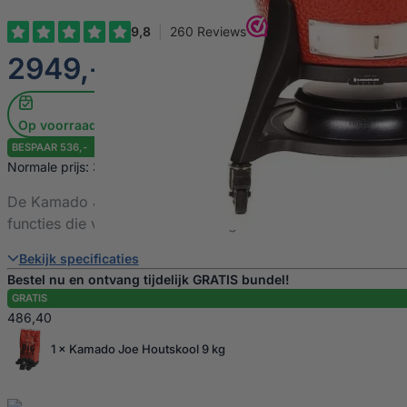
€
2949,-
Op voorraad
BESPAAR 536,-
Normale prijs: 3485,-
De Kamado Joe Big Joe 3 is de ultieme kamado grill voor
functies die voldoen aan de hoogste eisen.
Bekijk specificaties
Bestel nu en ontvang tijdelijk GRATIS bundel!
GRATIS
486,40
1 × Kamado Joe Houtskool 9 kg