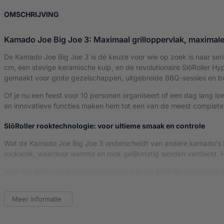
OVER KAMADO JOE BIG JOE 3
OMSCHRIJVING
Kamado Joe Big Joe 3: Maximaal grilloppervlak, maximale
De Kamado Joe Big Joe 3 is dé keuze voor wie op zoek is naar ser
cm, een stevige keramische kuip, en de revolutionaire SlōRoller H
gemaakt voor grote gezelschappen, uitgebreide BBQ-sessies en buit
Of je nu een feest voor 10 personen organiseert of een dag lang lo
en innovatieve functies maken hem tot een van de meest complet
SlōRoller rooktechnologie: voor ultieme smaak en controle
Wat de Kamado Joe Big Joe 3 onderscheidt van andere kamado’s is
rookwolk, waardoor warmte en rook gelijkmatig worden verdeeld. Het
Voor het grillen op hoge temperaturen kan de SlōRoller eenvoudig w
roken tot grillen, bakken en zelfs pizza’s bereiden.
Meer informatie
Divide & Conquer® systeem: flexibel koken op meerdere niveaus
Het Divide & Conquer® Flexible Cooking System is standaard aanwez