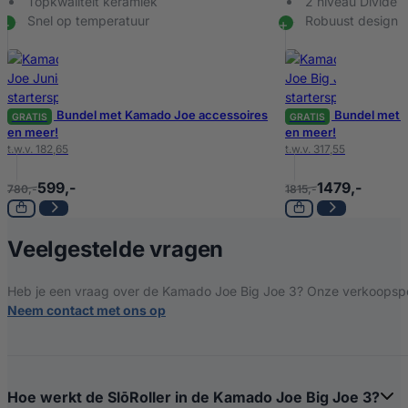
Topkwaliteit keramiek
2 niveau Divide 
Thermometer
Ja
Snel op temperatuur
Robuust design
Gereedschapshaken
Ja
Bundel met Kamado Joe accessoires
Bundel met 
GRATIS
GRATIS
Zijtafels
2 stuks
en meer!
en meer!
t.w.v. 182,65
t.w.v. 317,55
Garantie metalen
599,-
1479,-
780,-
1815,-
5 jaar
onderdelen
over Kamado Joe 
Veelgestelde vragen
Garantie elektronische
onderdelen,
3 jaar
warmteschilden en
Heb je een vraag over de Kamado Joe Big Joe 3? Onze verkoopspeci
pizzastenen
Neem contact met ons op
Garantie overige
2 jaar
onderdelen
Hoe werkt de SlōRoller in de Kamado Joe Big Joe 3?