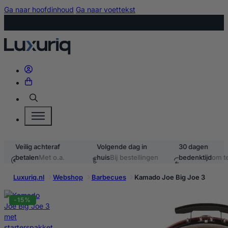
Ga naar hoofdinhoud
Ga naar voettekst
Zoeken
Veilig achteraf
Volgende dag in
30 dagen
betalen
Met o.a.
huis
Bij bestellingen
bedenktijd
om te
iDEAL & Klarna
voor 15:00
retourneren
Luxuriq.nl
Webshop
Barbecues
Kamado Joe Big Joe 3
-15%