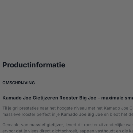
over Kamado Joe Gie
Productinformatie
OVER KAMADO JOE GIETIJZEREN ROOSTER HAL
OMSCHRIJVING
Kamado Joe Gietijzeren Rooster Big Joe – maximale smaa
Til je grillprestaties naar het hoogste niveau met het Kamado Joe 
massieve rooster perfect in je
Kamado Joe Big Joe
en biedt het d
Gemaakt van
massief gietijzer
, levert dit rooster uitzonderlijke wa
ervoor dat je vlees direct dichtschroeit, sappen vasthoudt en die kara