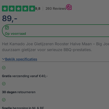
€
89,-
Op voorraad
Het Kamado Joe Gietijzeren Rooster Halve Maan – Big Joe 
duurzaam gietijzer voor serieuze BBQ-prestaties.
Bekijk specificaties
Gratis
verzending vanaf €40,-
30 dagen
retourneren
Snelle
bezorging in NL & BE