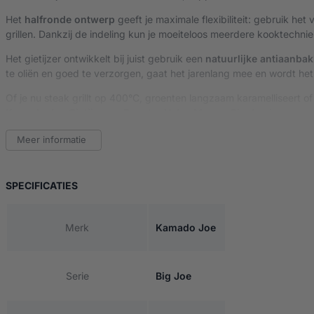
Het
halfronde ontwerp
geeft je maximale flexibiliteit: gebruik he
grillen. Dankzij de indeling kun je moeiteloos meerdere kooktechnie
Het gietijzer ontwikkelt bij juist gebruik een
natuurlijke antiaanbak
te oliën en goed te verzorgen, gaat het jarenlang mee en wordt het
Of je nu steak grillt op 400°C, groenten langzaam karamelliseert of
Kamado Joe Gietijzeren Rooster Halve Maan – Big Joe
is een mus
Meer informatie
Belangrijkste kenmerken:
Massief gietijzeren constructie
– voor maximale warmteopsla
Halfrond ontwerp
– ideaal voor tweezonig grillen en modula
VAN KAMADO JOE GIETIJZEREN ROOSTER HALVE
SPECIFICATIES
Perfecte grillstrepen & karamellisatie
– voor intensere smaa
Naadloze integratie met Kamado Joe Big Joe
via Divide &
Natuurlijke antiaanbaklaag bij goed onderhoud
– wordt be
Merk
Kamado Joe
Geschikt voor vlees, vis, gevogelte en groente
– veelzijdig
Zwaar en stabiel
– blijft stevig liggen, zelfs bij zware stukke
Serie
Big Joe