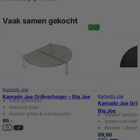
Vaak samen gekocht
Kamado Joe
Kamado Joe Grillverhoger – Big Joe
Kamado Joe
Extra grillniveau
Kamado Joe Grill
Roestvrij staal
Big Joe
Indirect grillen & warmhouden
Massief gietijzer
99,-
Ideaal voor bakk
Rooster + Bakpla
89,90