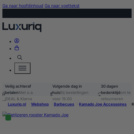
Ga naar hoofdinhoud
Ga naar voettekst
Zoeken
Veilig achteraf
Volgende dag in
30 dagen
betalen
Met o.a.
huis
Bij bestellingen
bedenktijd
om te
iDEAL & Klarna
voor 15:00
retourneren
Luxuriq.nl
Webshop
Barbecues
Kamado Joe Accessoires
K