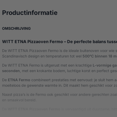
over Witt Etna Ferm
Productinformatie
OVER WITT ETNA FERMO PIZZAOVEN – GRAPHI
OMSCHRIJVING
WITT ETNA Pizzaoven Fermo – De perfecte balans tusse
De WITT ETNA Pizzaoven Fermo is de ideale buitenoven voor wie sne
Scandinavisch design en temperaturen tot wel
500°C binnen 18 m
De WITT ETNA Fermo is uitgerust met een krachtige
L-vormige ga
seconden
, met een krokante bodem, luchtige korst en perfect gesm
De
ETNA Fermo
combineert prestaties met eenvoud: je sluit hem a
moeiteloos de gewenste warmte in. Dit maakt hem geschikt voor z
Naast pizza’s is de Fermo ook geschikt voor andere gerechten zoa
en smaakvol bereid.
De
WITT ETNA Pizzaoven Fermo
is vervaardigd uit duurzame, hit
schoon te maken dankzij het slimme, toegankelijke ontwerp. De mod