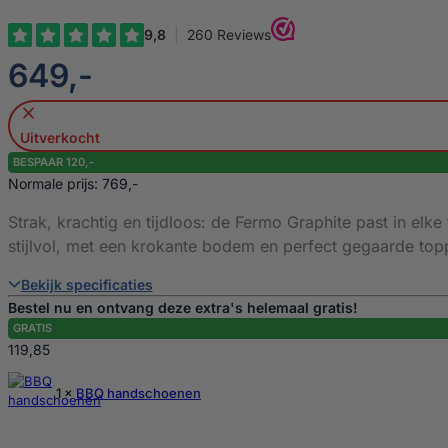
€
649,-
Uitverkocht
BESPAAR 120,-
Normale prijs: 769,-
Strak, krachtig en tijdloos: de Fermo Graphite past in elk
stijlvol, met een krokante bodem en perfect gegaarde top
Bekijk specificaties
Bestel nu en ontvang deze extra's helemaal gratis!
GRATIS
119,85
1 ×
BBQ handschoenen