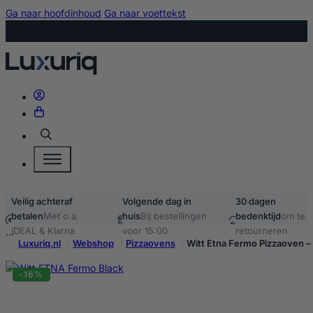
Ga naar hoofdinhoud
Ga naar voettekst
Zoeken
Veilig achteraf
Volgende dag in
30 dagen
betalen
Met o.a.
huis
Bij bestellingen
bedenktijd
om te
iDEAL & Klarna
voor 15:00
retourneren
Luxuriq.nl
Webshop
Pizzaovens
Witt Etna Fermo Pizzaoven –
-16%