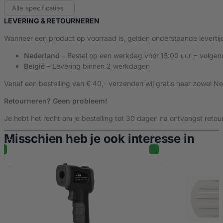
Alle specificaties
LEVERING & RETOURNEREN
Voorverwamtijd
< 18 minuten
Wanneer een product op voorraad is, gelden onderstaande levertij
Nederland
– Bestel op een werkdag vóór 15:00 uur = volgen
Temparatuur
500 °C
België
– Levering binnen 2 werkdagen
Vanaf een bestelling van € 40,- verzenden wij gratis naar zowel Ne
Hoogte
43,60 cm
Retourneren? Geen probleem!
Je hebt het recht om je bestelling tot 30 dagen na ontvangst retour
Breedte
66,30 cm
Misschien heb je ook interesse in
Diepte
76,10 cm
Voetstuk
63,30 cm x 60,30 cm