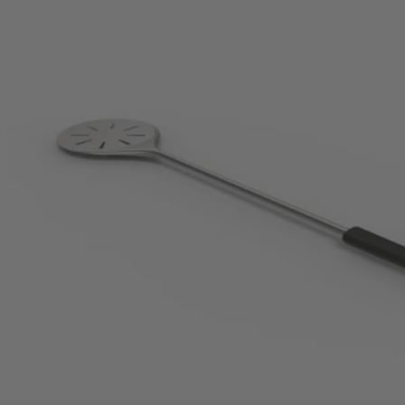
Witt Pizza
Witt Pizza Draaischep
Perfecte garing dankzij nauwkeurig draaien in 