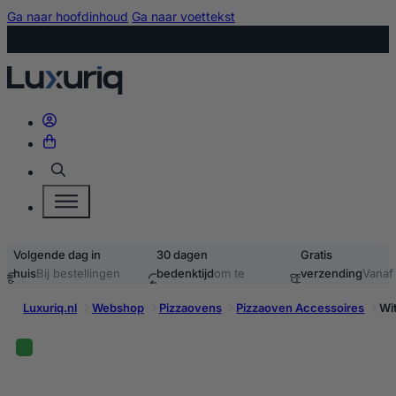
Ga naar hoofdinhoud
Ga naar voettekst
Zoeken
Volgende dag in
30 dagen
Gratis
huis
Bij bestellingen
bedenktijd
om te
verzending
Vanaf
voor 15:00
retourneren
40,-
Luxuriq.nl
Webshop
Pizzaovens
Pizzaoven Accessoires
Wi