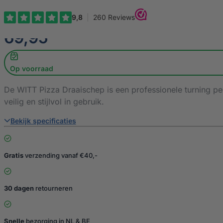
€
69,95
Op voorraad
De WITT Pizza Draaischep is een professionele turning pee
veilig en stijlvol in gebruik.
Bekijk specificaties
Gratis
verzending vanaf €40,-
30 dagen
retourneren
Snelle
bezorging in NL & BE