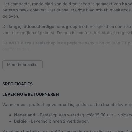
Het compacte, ronde blad van de draaischep is gemaakt van
hoog
betere smaak oplevert. Het dunne, stevige blad schuift moeiteloos o
de oven.
De
lange, hittebestendige handgreep
biedt veiligheid en controle
voor een gelijkmatige korst. De grip is comfortabel, stabiel en gesch
De
WITT Pizza Draaischep
is de perfecte aanvulling op je
WITT p
oneffenheden.
Belangrijkste kenmerken:
Meer informatie
Compact rond blad van geperforeerd aluminium
– licht, s
Voor het draaien en verplaatsen van pizza’s tijdens het b
Perforaties voorkomen verbrande bloemresten
VAN WITT PIZZA DRAAISCHEP
SPECIFICATIES
Lang, ergonomisch handvat
– veilig werken in hete ovens
LEVERING & RETOURNEREN
Ideaal in combinatie met de WITT pizzaoven
Wanneer een product op voorraad is, gelden onderstaande levertij
Nederland
– Bestel op een werkdag vóór 15:00 uur = volgen
België
– Levering binnen 2 werkdagen
Vanaf een bestelling van € 40,- verzenden wij gratis naar zowel Ne