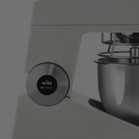
Witt Pizza
Witt Varimixer Teddy 5L – S
Professionele kneedkracht in een compact on