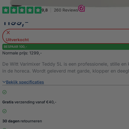
€
1199,-
Uitverkocht
BESPAAR 100,-
Normale prijs: 1299,-
De Witt Varimixer Teddy 5L is een professionele, stille e
in de horeca. Wordt geleverd met garde, klopper en deeg
Bekijk specificaties
Gratis
verzending vanaf €40,-
30 dagen
retourneren