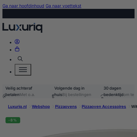
Ga naar hoofdinhoud
Ga naar voettekst
Zoeken
Veilig achteraf
Volgende dag in
30 dagen
betalen
Met o.a.
huis
Bij bestellingen
bedenktijd
om te
iDEAL & Klarna
voor 15:00
retourneren
Luxuriq.nl
Webshop
Pizzaovens
Pizzaoven Accessoires
Wi
-8%