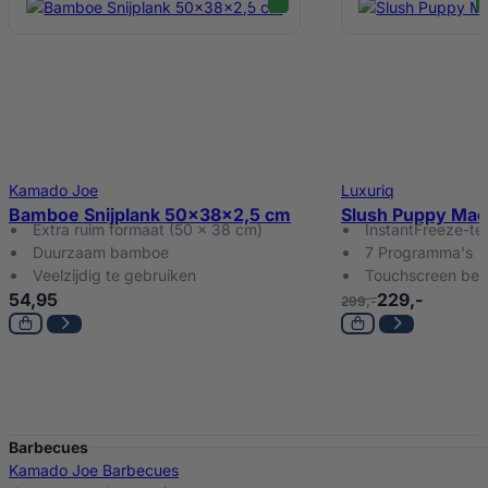
Kamado Joe
Luxuriq
Bamboe Snijplank 50x38x2,5 cm
Slush Puppy Mac
Extra ruim formaat (50 x 38 cm)
InstantFreeze-te
Duurzaam bamboe
7 Programma's
Veelzijdig te gebruiken
Touchscreen bed
54,95
229,-
299,-
Barbecues
Kamado Joe Barbecues