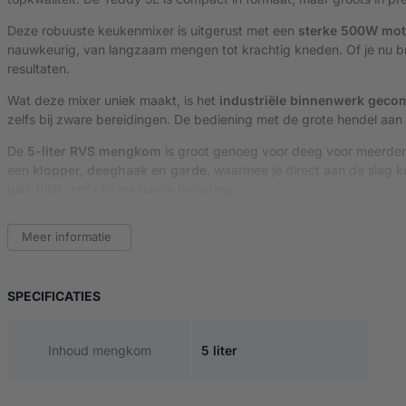
Deze robuuste keukenmixer is uitgerust met een
sterke 500W mot
nauwkeurig, van langzaam mengen tot krachtig kneden. Of je nu b
resultaten.
Wat deze mixer uniek maakt, is het
industriële binnenwerk gecom
zelfs bij zware bereidingen. De bediening met de grote hendel aan de z
De
5-liter RVS mengkom
is groot genoeg voor deeg voor meerdere b
een
klopper, deeghaak en garde
, waarmee je direct aan de slag 
plek blijft, zelfs bij maximale belasting.
De
Witt Varimixer Teddy 5L
is gemaakt om jarenlang mee te gaan 
Meer informatie
ophopen. Het is dan ook niet voor niets dat deze mixer favoriet is b
Belangrijkste kenmerken van de Witt Varimixer Teddy 5L
VAN WITT VARIMIXER TEDDY 5L – STONE
SPECIFICATIES
Professionele 500W motor
– krachtig en stil
Traploze snelheidsregeling
– maximale controle over elke b
5L RVS mengkom
– ideaal voor deeg, beslag, room en meer
Inhoud mengkom
5 liter
Inclusief klopper, garde en deeghaak
Compact, duurzaam en fluisterstil ontwerp
Geschikt voor thuis, horeca, bakkerij en catering