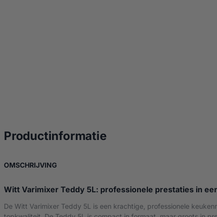
over Witt Varimixer
Productinformatie
OVER WITT VARIMIXER TEDDY 5L – STONE
OMSCHRIJVING
Witt Varimixer Teddy 5L: professionele prestaties in e
De Witt Varimixer Teddy 5L is een krachtige, professionele keuken
topkwaliteit. De Teddy 5L is compact in formaat, maar groots in pr