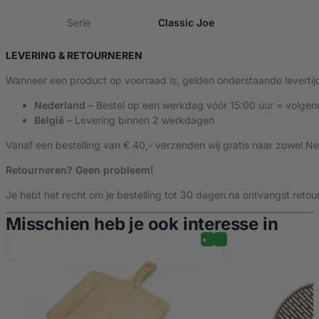
Gemaakt voor langdurig buitengebruik
Gepoedercoat staal dat bestand is tegen weer en wind.
Serie
Classic Joe
Geschikt voor
LEVERING & RETOURNEREN
Kamado Joe Classic 1
Wanneer een product op voorraad is, gelden onderstaande levertij
Kamado Joe Classic 2
(Uiteraard) Kamado Joe Classic 3
Nederland
– Bestel op een werkdag vóór 15:00 uur = volgen
België
– Levering binnen 2 werkdagen
Montage
Vanaf een bestelling van € 40,- verzenden wij gratis naar zowel Ne
Wordt geleverd als los onderstel
Je lift je huidige Classic 1/2 eenvoudig in het nieuwe frame
Retourneren? Geen probleem!
Past zonder aanpassingen of extra onderdelen
Je hebt het recht om je bestelling tot 30 dagen na ontvangst retour
Voor wie is dit ideaal?
Misschien heb je ook interesse in
Je hebt een Classic 1 of 2 met het oudere, eenvoudige frame
Je wilt een stabielere basis en een modernere uitstraling
Je verplaatst je kamado regelmatig (onder een overkapping, u
Je wilt upgraden zonder de kosten van een compleet nieuw
Enkele stuks op voorraad. Voeg ‘m direct toe aan je winkelmand en 