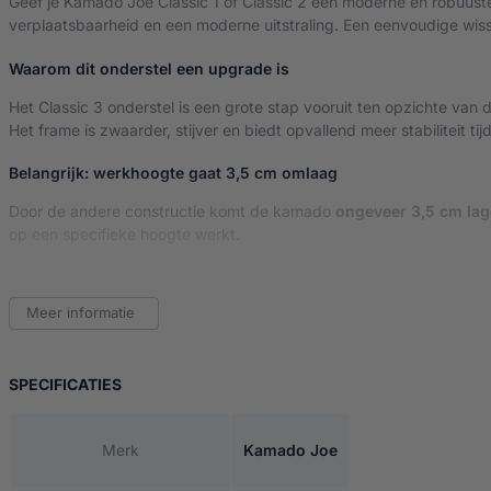
Geef je Kamado Joe Classic 1 of Classic 2 een moderne en robuus
verplaatsbaarheid en een moderne uitstraling. Een eenvoudige wiss
Waarom dit onderstel een upgrade is
Het Classic 3 onderstel is een grote stap vooruit ten opzichte van 
Het frame is zwaarder, stijver en biedt opvallend meer stabiliteit ti
Belangrijk: werkhoogte gaat 3,5 cm omlaag
Door de andere constructie komt de kamado
ongeveer 3,5 cm lag
op een specifieke hoogte werkt.
Belangrijkste voordelen
Massief en extreem stabiel onderstel
Meer informatie
Zwaardere staalconstructie die beweging minimaliseert en de
Volledige mobiliteit
Uitgerust met vier zwenkwielen, waarvan twee met rem, voor
VAN KAMADO JOE CLASSIC 3 ONDERSTEL
SPECIFICATIES
Moderne Classic 3-look
Een strakke, hedendaagse vormgeving die jouw Classic dire
Merk
Kamado Joe
Praktische onderplaat
Extra ruimte voor accessoires, een hitteschild of je grilltools.