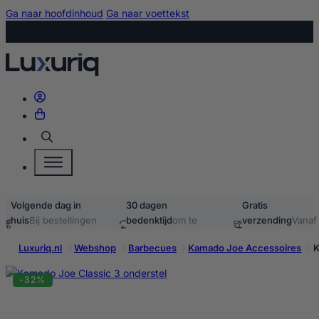
Ga naar hoofdinhoud
Ga naar voettekst
Zoeken
Volgende dag in
30 dagen
Gratis
huis
Bij bestellingen
bedenktijd
om te
verzending
Vanaf
voor 15:00
retourneren
40,-
Luxuriq.nl
Webshop
Barbecues
Kamado Joe Accessoires
K
-32%