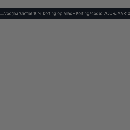
Voorjaarsactie! 10% korting op alles - Kortingscode: VOORJAAR1