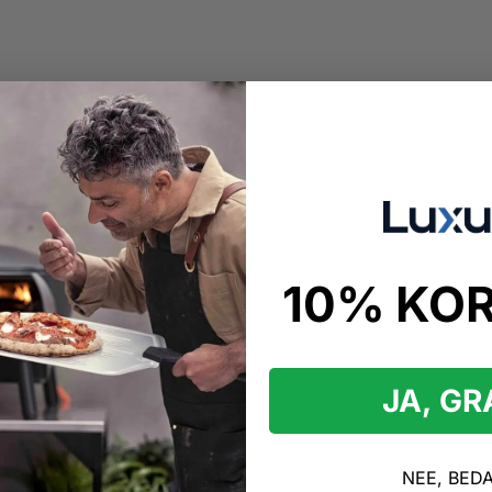
10% KO
kopen
Varimixer
JA, G
arimixer Producten
-23%
NEE, BED