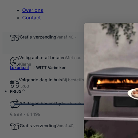
Over ons
Contact
Gratis verzending
Vanaf 40,-
Veilig achteraf betalen
Met o.a. iDEAL &
Klarna
Luxuriq.nl
WITT Varimixer
Volgende dag in huis
Bij bestellingen voor
Filter resultaten
15:00
WITT 
PRIJS
30 dagen bedenktijd
om te retourneren
€ 999 - € 1.199
2 producten
WITT V
Gratis verzending
Vanaf 40,-
-8%