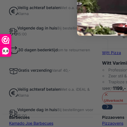
Veilig achteraf betalen
Met o.a. iDEAL &
Klarna
Volgende dag in huis
Bij bestellingen voor
15:00
30 dagen bedenktijd
om te retourneren
9,8
Witt Pizza
Witt Varim
Profession
Gratis verzending
Vanaf 40,-
Zeer stil
Traploze 
1199,-
1299,-
Veilig achteraf betalen
Met o.a. iDEAL &
Klarna
Uitverkocht
Volgende dag in huis
Bij bestellingen voor
15:00
Barbecues
Pizzaovens
Kamado Joe Barbecues
Pizzaovens