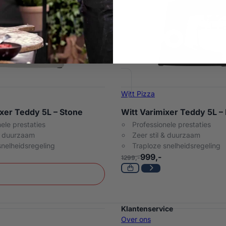
Witt Pizza
ixer Teddy 5L – Stone
Witt Varimixer Teddy 5L – 
ele prestaties
Professionele prestaties
 & duurzaam
Zeer stil & duurzaam
snelheidsregeling
Traploze snelheidsregeling
999,-
1299,-
Klantenservice
Over ons