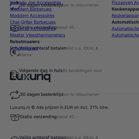
Kamado Joe Accessoires
Pizzaoven Ac
30 dagen bedenktijd
om te retourneren
Moddern Barbecues
Keukenappa
Moddern Accessoires
Keukenappar
Char-Griller Barbecues
Automatisch
Gratis verzending
Vanaf 40,-
Barbecue Accessoires
Automatisch
Meater Vleesthermometers
Automatische
Robotmaaiers
Veilig achteraf betalen
Robotmaaiers
Met o.a. iDEAL &
Klarna
Volgende dag in huis
Bij bestellingen voor
15:00
30 dagen bedenktijd
om te retourneren
Luxuriq.nl © Alle prijzen in EUR en incl. 21% btw.
Gratis verzending
Vanaf 40,-
Veilig achteraf betalen
Met o.a. iDEAL &