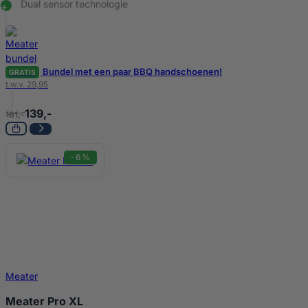
Dual sensor technologie
Bundel met een paar BBQ handschoenen!
GRATIS
t.w.v. 29,95
139,-
161,-
-6%
Meater
Meater Pro XL