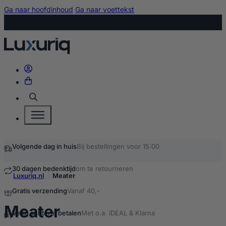
Ga naar hoofdinhoud
Ga naar voettekst
Zoeken
Volgende dag in huis
Bij bestellingen voor 15:00
30 dagen bedenktijd
om te retourneren
Luxuriq.nl
Meater
Gratis verzending
Vanaf 40,-
kopen
Meater
Veilig achteraf betalen
Met o.a. iDEAL & Klarna