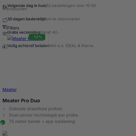
Volgende dag in huis
Bij bestellingen voor 15:00
4 producten
30 dagen bedenktijd
om te retourneren
Filters
Gratis verzending
Vanaf 40,-
Meater Producten
-10%
Veilig achteraf betalen
Met o.a. iDEAL & Klarna
Meater
Meater Pro Duo
Dubbele draadloze probes
Dual-sensor technologie per probe
75 meter bereik + app-bediening