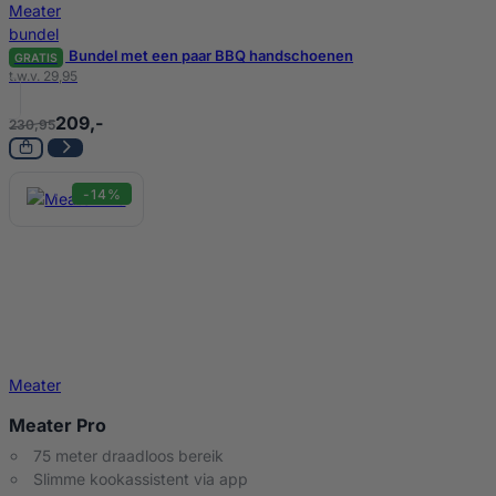
Bundel met een paar BBQ handschoenen
GRATIS
t.w.v. 29,95
209,-
230,95
-14%
Meater
Meater Pro
75 meter draadloos bereik
Slimme kookassistent via app