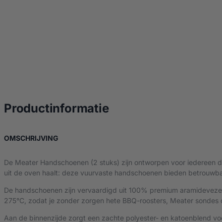
over Meater Hands
Productinformatie
OVER MEATER HANDSCHOENEN
OMSCHRIJVING
De Meater Handschoenen (2 stuks) zijn ontworpen voor iedereen di
uit de oven haalt: deze vuurvaste handschoenen bieden betrouwb
De handschoenen zijn vervaardigd uit 100% premium aramidevezels, 
275°C, zodat je zonder zorgen hete BBQ-roosters, Meater sondes o
Aan de binnenzijde zorgt een zachte polyester- en katoenblend voor 