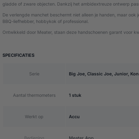
gladde of zware objecten. Dankzij het ambidextreuze ontwerp passe
De verlengde manchet beschermt niet alleen je handen, maar ook 
BBQ-liefhebber, hobbykok of professional.
Ontwikkeld door
Meater
, staan deze handschoenen garant voor kwa
VAN MEATER HANDSCHOENEN
SPECIFICATIES
Serie
Big Joe, Classic Joe, Junior, Ko
Aantal thermometers
1 stuk
Werkt op
Accu
Bediening
Meater App