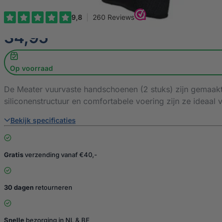
€
34,95
Op voorraad
De Meater vuurvaste handschoenen (2 stuks) zijn gemaakt
siliconenstructuur en comfortabele voering zijn ze ideaal 
Bekijk specificaties
Gratis
verzending vanaf €40,-
30 dagen
retourneren
Snelle
bezorging in NL & BE