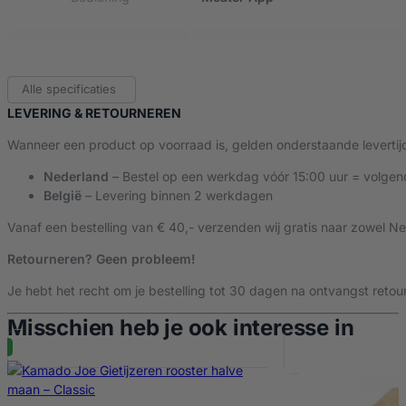
Bluetooth
Ja BT 5.2
Alle specificaties
LEVERING & RETOURNEREN
Waterdicht
Ja
Wanneer een product op voorraad is, gelden onderstaande levertij
Nederland
– Bestel op een werkdag vóór 15:00 uur = volgen
Vaatwasbestendig
Ja
België
– Levering binnen 2 werkdagen
Vanaf een bestelling van € 40,- verzenden wij gratis naar zowel Ne
EAN code
5060480243521
Retourneren? Geen probleem!
Je hebt het recht om je bestelling tot 30 dagen na ontvangst retour
Fabrikantcode
RTN-MT-MP201
Misschien heb je ook interesse in