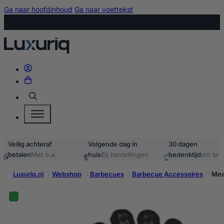
Ga naar hoofdinhoud
Ga naar voettekst
Zoeken
Veilig achteraf
Volgende dag in
30 dagen
betalen
Met o.a.
huis
Bij bestellingen
bedenktijd
om te
iDEAL & Klarna
voor 15:00
retourneren
Luxuriq.nl
Webshop
Barbecues
Barbecue Accessoires
Mea