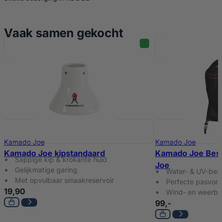
Vaak samen gekocht
Kamado Joe
Kamado Joe
Kamado Joe kipstandaard
Kamado Joe Bes
Sappige kip & krokante huid
Joe
Gelijkmatige garing
Water- & UV-bes
Met opvulbaar smaakreservoir
Perfecte pasvor
19,90
Wind- en weerbe
99,-