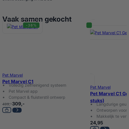
Vaak samen gekocht
-38%
Pet Marvel
Pet Marvel C1
Volledig zelfreinigend systeem
Pet Marvel
Pet Marvel app
Pet Marvel C1 Ge
Compact & fluisterstil ontwerp
stuks)
309,-
Langdurige geurc
499,-
Ontworpen voor 
Makkelijk te ver
24,95