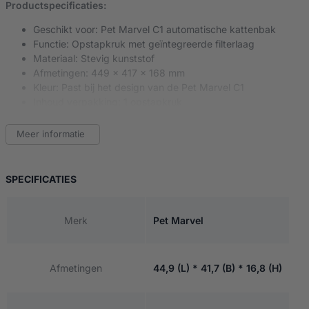
Productspecificaties:
Geschikt voor: Pet Marvel C1 automatische kattenbak
Functie: Opstapkruk met geïntegreerde filterlaag
Materiaal: Stevig kunststof
Afmetingen: 449 × 417 × 168 mm
Kleur: Past bij het design van de Pet Marvel C1
Inhoud verpakking: 1 opstapkruk
Kies voor gemak, netheid en stijl – met de Pet Marvel C1 opstapk
Meer informatie
VAN PET MARVEL C1 OPSTAPKRUK
SPECIFICATIES
Merk
Pet Marvel
Afmetingen
44,9 (L) * 41,7 (B) * 16,8 (H)