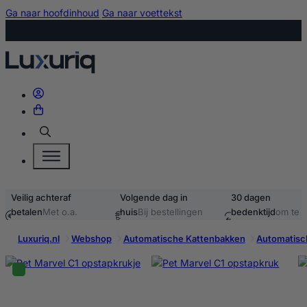
Ga naar hoofdinhoud
Ga naar voettekst
Zoeken
Veilig achteraf
Volgende dag in
30 dagen
betalen
Met o.a.
huis
Bij bestellingen
bedenktijd
om te
iDEAL & Klarna
voor 15:00
retourneren
Luxuriq.nl
Webshop
Automatische Kattenbakken
Automatisc