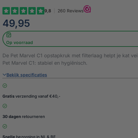
€
49,95
Op voorraad
De Pet Marvel C1 opstapkruk met filterlaag helpt je kat ve
Pet Marvel C1: stabiel en hygiënisch.
Bekijk specificaties
Gratis
verzending vanaf €40,-
30 dagen
retourneren
Snelle
bezorging in NL & BE