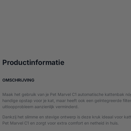
over Pet Marvel C1
Productinformatie
OVER PET MARVEL C1 OPSTAPKRUK
OMSCHRIJVING
Maak het gebruik van je Pet Marvel C1 automatische kattenbak nóg 
handige opstap voor je kat, maar heeft ook een geïntegreerde filter
uitloopprobleem aanzienlijk verminderd.
Dankzij het slimme en stevige ontwerp is deze kruk ideaal voor katt
Pet Marvel C1 en zorgt voor extra comfort en netheid in huis.