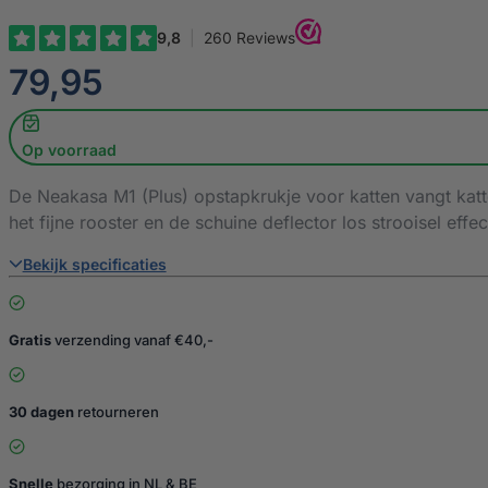
€
79,95
Op voorraad
De Neakasa M1 (Plus) opstapkrukje voor katten vangt katte
het fijne rooster en de schuine deflector los strooisel effe
Bekijk specificaties
Gratis
verzending vanaf €40,-
30 dagen
retourneren
Snelle
bezorging in NL & BE