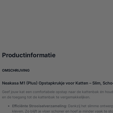
over Neakasa M1 (P
Productinformatie
OVER NEAKASA M1 (PLUS) – OPSTAPKRUK WIT
OMSCHRIJVING
Neakasa M1 (Plus) Opstapkrukje voor Katten – Slim, Schoo
Geef jouw kat een comfortabele opstap naar de kattenbak én houd
en de toegang tot de kattenbak te vergemakkelijken.
Efficiënte Strooiselverzameling:
Dankzij het slimme ontwer
kleven. Zo blijft je vloer schoner en hoef je minder vaak te st