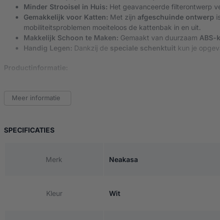
Minder Strooisel in Huis:
Het geavanceerde filterontwerp ver
Gemakkelijk voor Katten:
Met zijn
afgeschuinde ontwerp
i
mobiliteitsproblemen moeiteloos de kattenbak in en uit.
Makkelijk Schoon te Maken:
Gemaakt van duurzaam
ABS-k
Handig Legen:
Dankzij de
speciale schenktuit
kun je opgev
Productinformatie:
Merk:
Neakasa
Model:
M1 (Plus) kattenbakvulling pedaal
Meer informatie
Materiaal:
ABS-kunststof
Gebruik:
Voor katten (alle leeftijden en groottes)
VAN NEAKASA M1 (PLUS) – OPSTAPKRUK WIT
SPECIFICATIES
Maak het leven van jou én je kat gemakkelijker met de
Neakasa M1
Bestel nu en ervaar het verschil!
Merk
Neakasa
Kleur
Wit