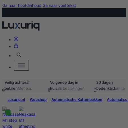
Ga naar hoofdinhoud
Ga naar voettekst
Zoeken
Veilig achteraf
Volgende dag in
30 dagen
betalen
Met o.a.
huis
Bij bestellingen
bedenktijd
om te
iDEAL & Klarna
voor 15:00
retourneren
Luxuriq.nl
Webshop
Automatische Kattenbakken
Automatisc