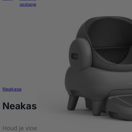
Neakasa
Neakasa M1 (Plus) – Opstap
Houd je vloer schoon en je kat gelukkig!