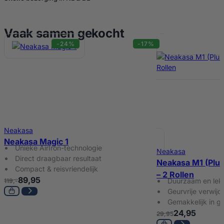
Vaak samen gekocht
-24%
-17%
Neakasa
Neakasa Magic 1
Unieke AirIron-technologie
Neakasa
Direct draagbaar resultaat
Neakasa M1 (Plu
Compact & reisvriendelijk
– 2 Rollen
89,95
Duurzaam en lekv
119,-
Geurvrije verwijd
Gemakkelijk in g
24,95
29,95