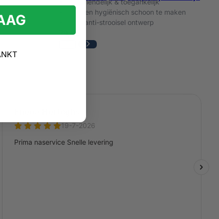
Katvriendelijk & toegankelijk
Snel en hygiënisch schoon te maken
RAAG
Slim anti-strooisel ontwerp
79,95
ANKT