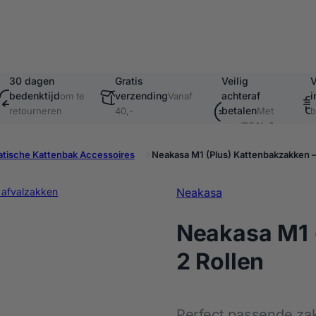
30 dagen
Gratis
Veilig
V
bedenktijd
verzending
achteraf
i
om te
Vanaf
betalen
retourneren
40,-
Met
b
o.a. iDEAL &
v
Klarna
tische Kattenbak Accessoires
Neakasa M1 (Plus) Kattenbakzakken –
Neakasa
Neakasa M1 
2 Rollen
Perfect passende zak