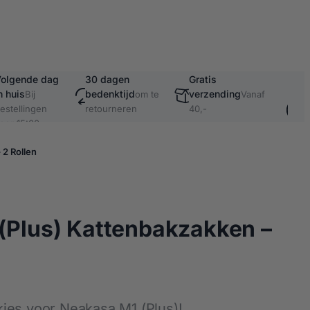
olgende dag
30 dagen
Gratis
Vei
n huis
bedenktijd
verzending
ach
Bij
om te
Vanaf
bet
estellingen
retourneren
40,-
oor 15:00
o.a
Kla
 2 Rollen
(Plus) Kattenbakzakken –
jes voor Neakasa M1 (Plus)!