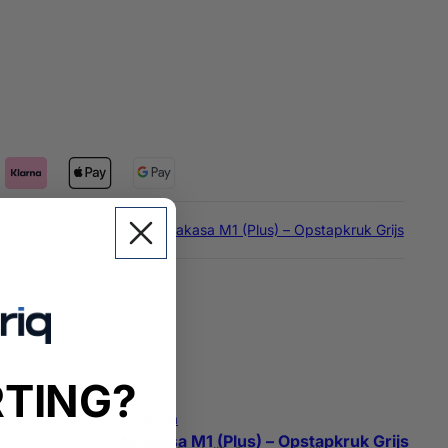
RTING?
Neakasa
Neakasa M1 (Plus) – Opstapkruk Grijs