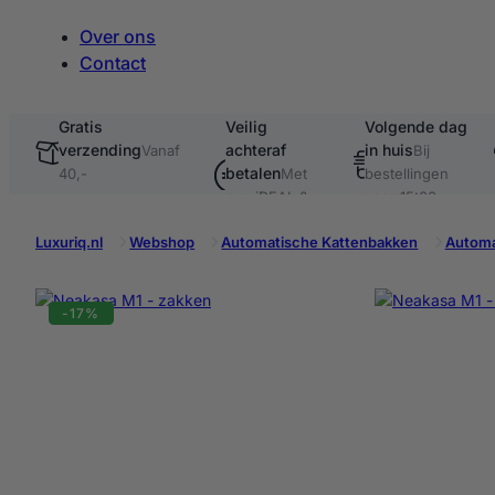
Over ons
Contact
Gratis
Veilig
Volgende dag
verzending
achteraf
in huis
te
Vanaf
Bij
betalen
40,-
Met
bestellingen
o.a. iDEAL &
voor 15:00
Klarna
Luxuriq.nl
Webshop
Automatische Kattenbakken
Automa
-17%