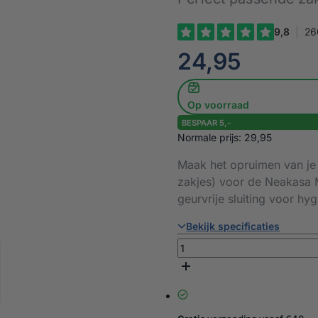
€
24,95
Op voorraad
BESPAAR 5,-
Normale prijs: 29,95
Maak het opruimen van je
zakjes) voor de Neakasa M
geurvrije sluiting voor hy
Bekijk specificaties
Neakasa
M1
(Plus)
Kattenbakzakken
-
2