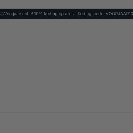
Voorjaarsactie! 10% korting op alles - Kortingscode: VOORJAAR1