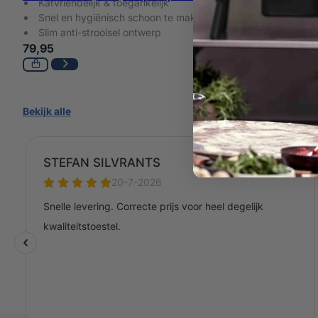
Katvriendelijk & toegankelijk
Neakasa – 
Snel en hygiënisch schoon te maken
luchtreinig
Slim anti-strooisel ontwerp
Actieve g
79,95
Universeel 
Onderhoud
89,95
Bekijk alle