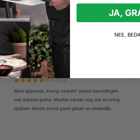
Direct draagbaar resultaat
Opstapkruk met
Compact & reisvriendelijk
JA, G
er
89,95
eurverwijdering
119,-
& fluisterstil
svriendelijk & duurzaam
NEE, BED