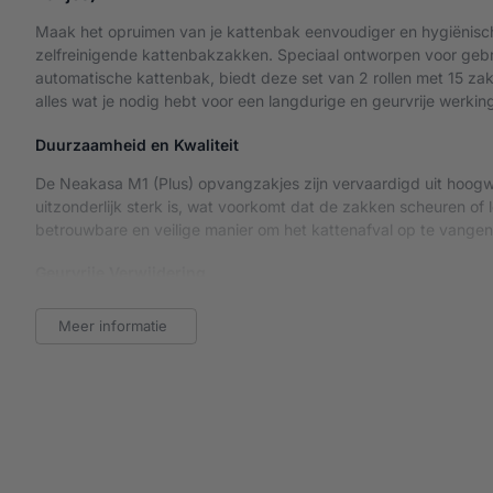
Maak het opruimen van je kattenbak eenvoudiger en hygiënisc
zelfreinigende kattenbakzakken. Speciaal ontworpen voor geb
automatische kattenbak, biedt deze set van 2 rollen met 15 zakj
alles wat je nodig hebt voor een langdurige en geurvrije werkin
Duurzaamheid en Kwaliteit
De Neakasa M1 (Plus) opvangzakjes zijn vervaardigd uit hoogw
uitzonderlijk sterk is, wat voorkomt dat de zakken scheuren of 
betrouwbare en veilige manier om het kattenafval op te vangen
Geurvrije Verwijdering
Elke zak is uitgerust met een praktische trekband, waarmee je
Meer informatie
afsluiten. De trekband voorkomt dat ongewenste geurtjes ont
schoon blijven en je het afval zonder aanraking kunt verwijde
vastmaken—het afsluiten is kinderspel.
Specificaties
Merk: Neakasa
Inhoud: 2 rollen van 15 zakjes (totaal 30 zakjes)