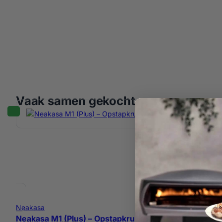
Vaak samen gekocht
Neakasa
Neakasa M1 (Plus) – Opstapkruk Wit
Neakasa