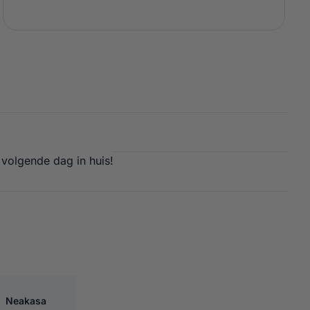
 volgende dag in huis!
M1 (PLUS) KATTENBAKZAKKEN – 2 ROLLEN
Neakasa