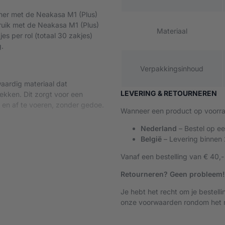
her met de Neakasa M1 (Plus)
ruik met de Neakasa M1 (Plus)
Materiaal
es per rol (totaal 30 zakjes)
g.
Verpakkingsinhoud
aardig materiaal dat
LEVERING & RETOURNEREN
lekken. Dit zorgt voor een
 en af te voeren, zonder gedoe.
Wanneer een product op voorraa
Nederland
– Bestel op e
België
– Levering binnen
 de zak snel en eenvoudig kunt
snappen, waardoor je handen
Vanaf een bestelling van € 40,-
ren. Geen gedoe met knopen of
Retourneren? Geen probleem!
Je hebt het recht om je bestell
onze voorwaarden rondom het r