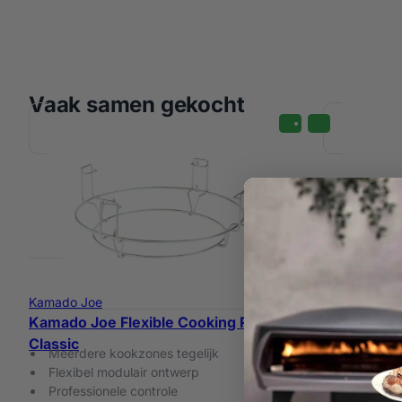
Vaak samen gekocht
Kamado Joe
Kamado Joe Flexible Cooking Rack –
Kamado Joe
Kamado Joe
Classic
Tot ca. 10
Meerdere kookzones tegelijk
Origineel
Flexibel modulair ontwerp
Complete
Professionele controle