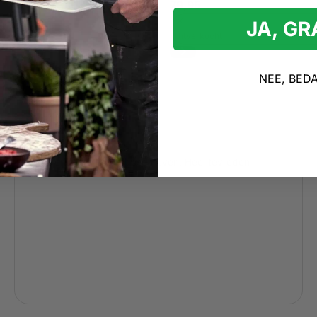
79,95
JA, G
Uitverkocht
NEE, BED