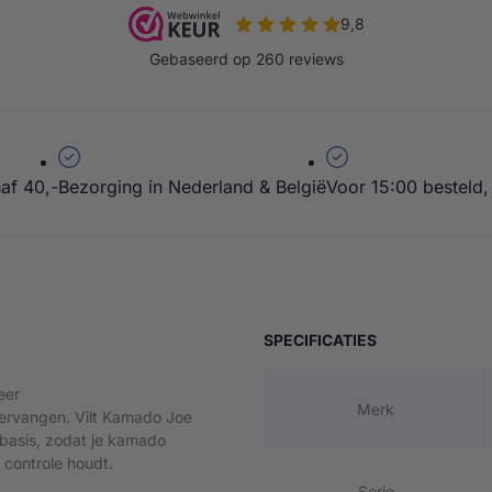
af 40,-
Bezorging in Nederland & België
Voor 15:00 besteld,
Vilt
VAN KAMADO J
SPECIFICATIES
eer
Merk
vervangen. Vilt Kamado Joe
 basis, zodat je kamado
r controle houdt.
Serie