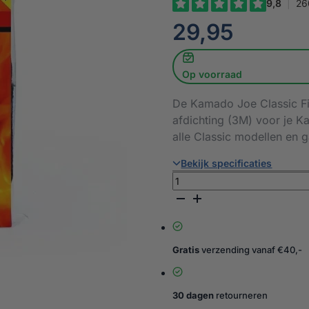
€
29,95
Op voorraad
De Kamado Joe Classic Fib
afdichting (3M) voor je 
alle Classic modellen en 
Bekijk specificaties
Kamado
Joe
Vilt
aantal
Gratis
verzending vanaf €40,-
30 dagen
retourneren