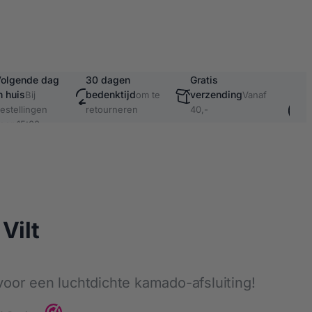
olgende dag
30 dagen
Gratis
Vei
n huis
bedenktijd
verzending
ach
Bij
om te
Vanaf
bet
estellingen
retourneren
40,-
oor 15:00
o.a
Kla
Vilt
) voor een luchtdichte kamado-afsluiting!