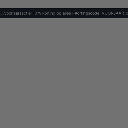
Voorjaarsactie! 10% korting op alles - Kortingscode: VOORJAAR1