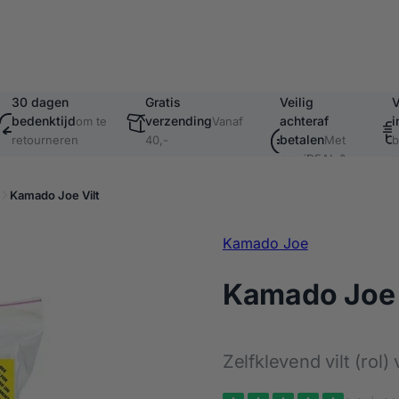
30 dagen
Gratis
Veilig
V
bedenktijd
verzending
achteraf
i
om te
Vanaf
betalen
retourneren
40,-
Met
b
o.a. iDEAL &
v
Klarna
Kamado Joe Vilt
Kamado Joe
Kamado Joe 
Zelfklevend vilt (rol