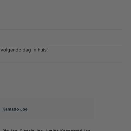
 volgende dag in huis!
OE VILT
Kamado Joe
Big Joe, Classic Joe, Junior, Konnected Joe