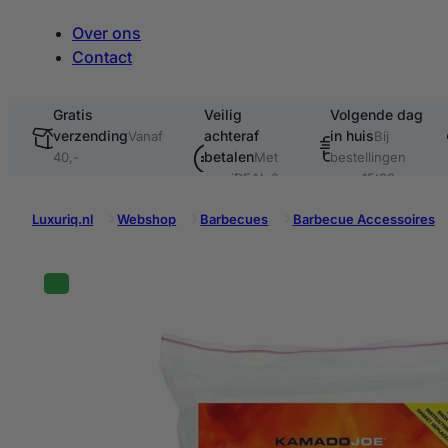
Over ons
Contact
Gratis
Veilig
Volgende dag
verzending
achteraf
in huis
te
Vanaf
Bij
betalen
40,-
Met
bestellingen
o.a. iDEAL &
voor 15:00
Klarna
Luxuriq.nl
Webshop
Barbecues
Barbecue Accessoires