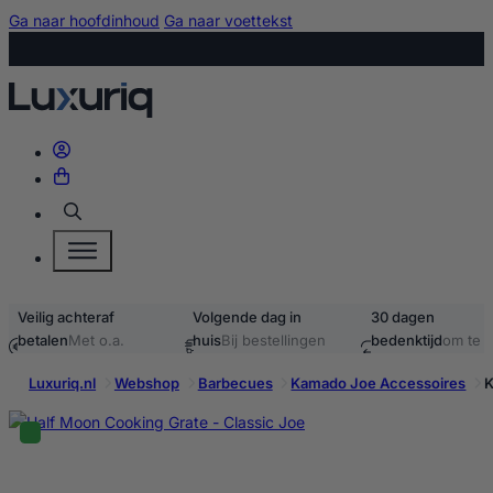
Ga naar hoofdinhoud
Ga naar voettekst
Zoeken
Veilig achteraf
Volgende dag in
30 dagen
betalen
Met o.a.
huis
Bij bestellingen
bedenktijd
om te
iDEAL & Klarna
voor 15:00
retourneren
Luxuriq.nl
Webshop
Barbecues
Kamado Joe Accessoires
K