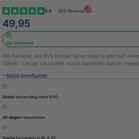
€
49,95
Op voorraad
Het Kamado Joe RVS rooster halve maan is een half-moon gr
Classic. Let op: dit rooster wordt standaard dubbel meege
Bekijk specificaties
Gratis
verzending vanaf €40,-
30 dagen
retourneren
Snelle
bezorging in NL & BE