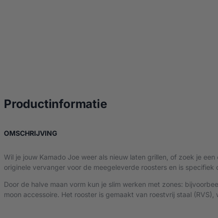
over Kamado Joe RV
Productinformatie
OVER KAMADO JOE RVS ROOSTER – CLASSIC
OMSCHRIJVING
Wil je jouw Kamado Joe weer als nieuw laten grillen, of zoek je ee
originele vervanger voor de meegeleverde roosters en is specifie
Door de halve maan vorm kun je slim werken met zones: bijvoorbeel
moon accessoire. Het rooster is gemaakt van roestvrij staal (RVS