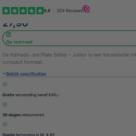
€
27,90
Op voorraad
De Kamado Joe Plate Setter – Junior is een keramische hi
compact formaat.
Bekijk specificaties
Gratis
verzending vanaf €40,-
30 dagen
retourneren
Snelle
bezorging in NL & BE