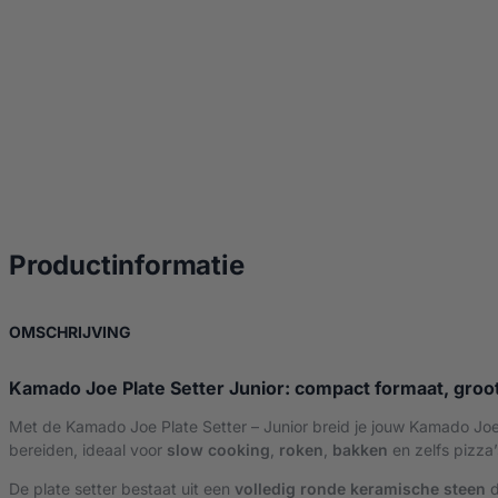
over Kamado Joe Pla
Productinformatie
OVER KAMADO JOE PLATE SETTER – JUNIOR
OMSCHRIJVING
Kamado Joe Plate Setter Junior: compact formaat, gro
Met de Kamado Joe Plate Setter – Junior breid je jouw Kamado Joe 
bereiden, ideaal voor
slow cooking
,
roken
,
bakken
en zelfs pizza
De plate setter bestaat uit een
volledig ronde keramische steen
d