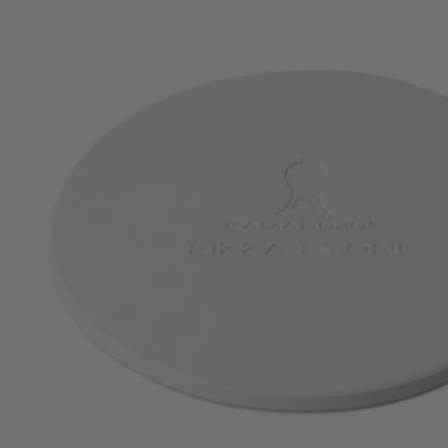
Kamado Joe
Kamado Joe Plate Setter – J
Maak van je Kamado Joe Junior een echte alle