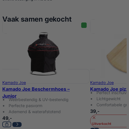
Vaak samen gekocht
Kamado Joe
Kamado Joe
Kamado Joe Beschermhoes –
Kamado Joe pizz
Perfect inschuiv
Junior
Lichtgewicht
Weerbestendig & UV-bestendig
Comfortabele gri
Perfecte pasvorm
39,-
Ademend & waterafstotend
49,-
Uitverkocht