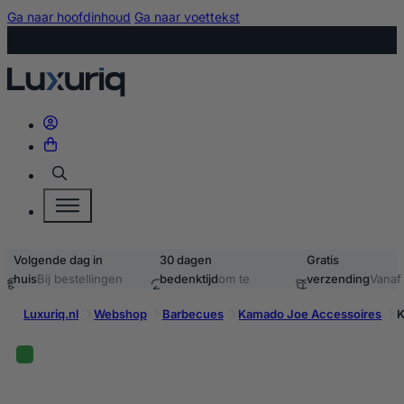
Ga naar hoofdinhoud
Ga naar voettekst
Zoeken
Volgende dag in
30 dagen
Gratis
huis
Bij bestellingen
bedenktijd
om te
verzending
Vanaf
voor 15:00
retourneren
40,-
Luxuriq.nl
Webshop
Barbecues
Kamado Joe Accessoires
K