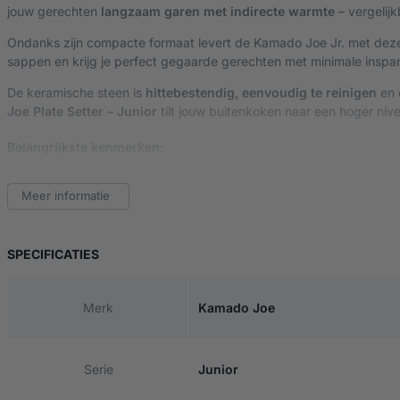
jouw gerechten
langzaam garen met indirecte warmte
– vergelijk
Ondanks zijn compacte formaat levert de Kamado Joe Jr. met deze
sappen en krijg je perfect gegaarde gerechten met minimale inspan
De keramische steen is
hittebestendig, eenvoudig te reinigen
en 
Joe Plate Setter – Junior
tilt jouw buitenkoken naar een hoger niv
Belangrijkste kenmerken:
Compacte keramische heat deflector
– speciaal voor Kamad
Meer informatie
Maakt indirect grillen en slow cooking mogelijk
Creëert ovenachtige warmteverdeling op klein formaat
Beschermt gerechten tegen directe vlammen en aanbran
Eenvoudig te plaatsen en schoon te maken
VAN KAMADO JOE PLATE SETTER – JUNIOR
SPECIFICATIES
Merk
Kamado Joe
Serie
Junior