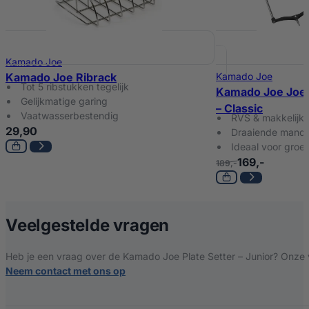
Kamado Joe
Kamado Joe Ribrack
Kamado Joe
Tot 5 ribstukken tegelijk
Kamado Joe Joeti
Gelijkmatige garing
– Classic
Vaatwasserbestendig
RVS & makkelijk
29,90
Draaiende mand
Ideaal voor groen
169,-
189,-
over Kamado Joe P
Veelgestelde vragen
Heb je een vraag over de Kamado Joe Plate Setter – Junior? Onze v
Neem contact met ons op