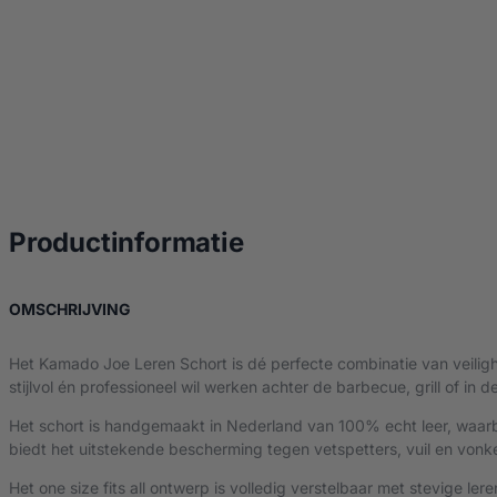
over Kamado Joe le
Productinformatie
OVER KAMADO JOE LEREN SCHORT
OMSCHRIJVING
Het
Kamado Joe
Leren Schort is dé perfecte combinatie van veiligh
stijlvol én professioneel wil werken achter de barbecue, grill of in 
Het schort is handgemaakt in Nederland van 100% echt leer, waarbi
biedt het uitstekende bescherming tegen vetspetters, vuil en vonken.
Het one size fits all ontwerp is volledig verstelbaar met stevige le