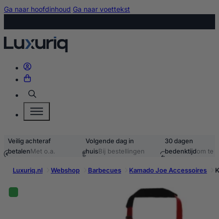
Ga naar hoofdinhoud
Ga naar voettekst
Zoeken
Veilig achteraf
Volgende dag in
30 dagen
betalen
Met o.a.
huis
Bij bestellingen
bedenktijd
om te
iDEAL & Klarna
voor 15:00
retourneren
Luxuriq.nl
Webshop
Barbecues
Kamado Joe Accessoires
K