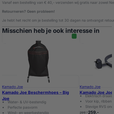
Vanaf een bestelling van € 40,- verzenden wij gratis naar zowel Ne
Retourneren? Geen probleem!
Je hebt het recht om je bestelling tot 30 dagen na ontvangst retour
Misschien heb je ook interesse in
Kamado Joe
Kamado Joe
Kamado Joe Beschermhoes – Big
Kamado Joe JoeTi
Elektrisch draaisp
Joe
Voor kip, ribben
Water- & UV-bestendig
Stevige RVS onde
Perfecte pasvorm
259,-
Wind- en weerbestendig
299,-