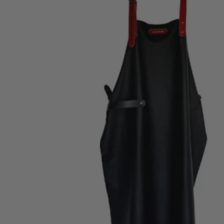
Kamado Joe
Kamado Joe leren schort
Dé must-have voor iedere grillmaster!