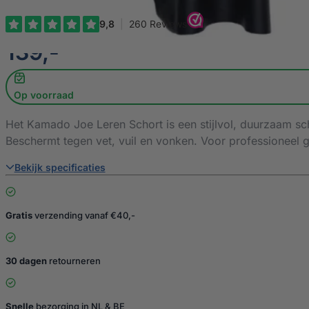
€
139,-
Op voorraad
Het Kamado Joe Leren Schort is een stijlvol, duurzaam s
Beschermt tegen vet, vuil en vonken. Voor professioneel g
Bekijk specificaties
Gratis
verzending vanaf €40,-
30 dagen
retourneren
Snelle
bezorging in NL & BE