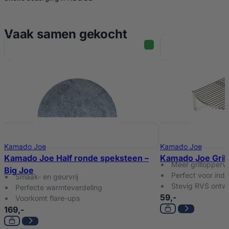
Vaak samen gekocht
Kamado Joe
Kamado Joe
Kamado Joe Half ronde speksteen –
Kamado Joe Grill
Meer grillopperv
Big Joe
Perfect voor indir
Smaak- en geurvrij
Stevig RVS ontw
Perfecte warmteverdeling
59,-
Voorkomt flare-ups
169,-