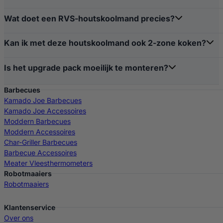
Normale prijs:
€249 (onderstel) + €99,95 (houtskoolmand) =
€34
Wat doet een RVS-houtskoolmand precies?
Nu tijdelijk:
€259
Kan ik met deze houtskoolmand ook 2-zone koken?
Enkele sets op voorraad. Voeg ‘m direct toe aan je winkelmand en g
Is het upgrade pack moeilijk te monteren?
Barbecues
Kamado Joe Barbecues
Kamado Joe Accessoires
Moddern Barbecues
Moddern Accessoires
Char-Griller Barbecues
Barbecue Accessoires
Meater Vleesthermometers
Robotmaaiers
Robotmaaiers
Klantenservice
Over ons