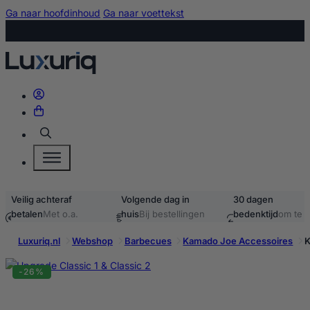
Ga naar hoofdinhoud
Ga naar voettekst
Zoeken
Veilig achteraf
Volgende dag in
30 dagen
betalen
Met o.a.
huis
Bij bestellingen
bedenktijd
om te
iDEAL & Klarna
voor 15:00
retourneren
Luxuriq.nl
Webshop
Barbecues
Kamado Joe Accessoires
K
-26%