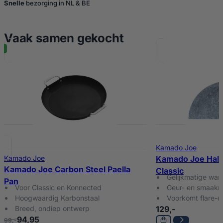
Snelle
bezorging in NL & BE
Vaak samen gekocht
%
Kamado Joe
Kamado Joe
Kamado Joe Half
Kamado Joe Carbon Steel Paella
Classic
Gelijkmatige war
Pan
Voor Classic en Konnected
Geur- en smaakn
Hoogwaardig Karbonstaal
Voorkomt flare-u
Breed, ondiep ontwerp
129,-
94,95
99,-