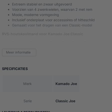
Extreem stabiel en zwaar uitgevoerd
Voorzien van 4 zwenkwielen, waarvan 2 met rem
Mooie, moderne vormgeving
Inclusief onderplaat voor accessoires of hitteschild
Gemaakt voor het dragen van een Classic-model
RVS-houtskoolmand voor Kamado Joe Classic
Past in de Classic 1 en Classic 2 (en Classic 3)
Uitneembaar mandje om houtskool te scheiden van as
Meer informatie
Fijnmazige bodem voor betere luchtstroom
Met handige verdeler voor 2-zone koken
Duurzaam rvs
VAN KAMADO JOE CLASSIC 1 & 2 UPGRADE PACK
SPECIFICATIES
Waarom is dit interessant?
Veel Kamado Joe Classic 1 en 2 modellen zijn ooit verkocht met e
Merk
Kamado Joe
kamado een flinke upgrade:
Meer werkhoogte & stabiliteit
Serie
Classic Joe
Het Classic 3-onderstel is zwaarder en stijver dan de oudere c
Makkelijk verplaatsbaar