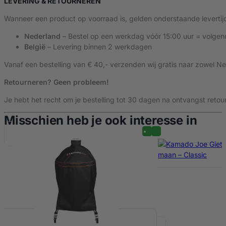
Dankzij de 4 wielen (waarvan 2 vergrendelbaar) rij je de ka
LEVERING & RETOURNEREN
Schonere, efficiëntere verbranding
Wanneer een product op voorraad is, gelden onderstaande levertij
De rvs-houtskoolmand zorgt ervoor dat de houtskool lucht krij
schoonmaken.
Nederland
– Bestel op een werkdag vóór 15:00 uur = volgen
Sneller opnieuw stoken
België
– Levering binnen 2 werkdagen
Klaar met barbecueën? Til de mand eruit, gooi het as weg en 
Direct 2-zone koken
Vanaf een bestelling van € 40,- verzenden wij gratis naar zowel Ne
De bijgeleverde divider (scheidingsrekje) maakt het makkelij
Retourneren? Geen probleem!
Geschikt voor
Je hebt het recht om je bestelling tot 30 dagen na ontvangst retour
Kamado Joe
Classic 1
Misschien heb je ook interesse in
Kamado Joe
Classic 2
Belangrijkste voordelen op een rij:
Upgrade voor oudere Classic-modellen
Zwaar, stabiel onderstel
(Classic 3 stijl)
4 zwenkwielen, 2 met rem
Betere airflow door de rvs-mand
Sneller as verwijderen
Efficiënter houtskoolgebruik
Makkelijk 2 zones maken