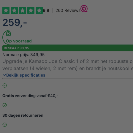
€
259,-
Op voorraad
BESPAAR 90,95
Normale prijs: 349,95
Upgrade je Kamado Joe Classic 1 of 2 met het robuuste on
verplaatsen (4 wielen, 2 met rem) en brandt je houtskool ef
Bekijk specificaties
Gratis
verzending vanaf €40,-
30 dagen
retourneren