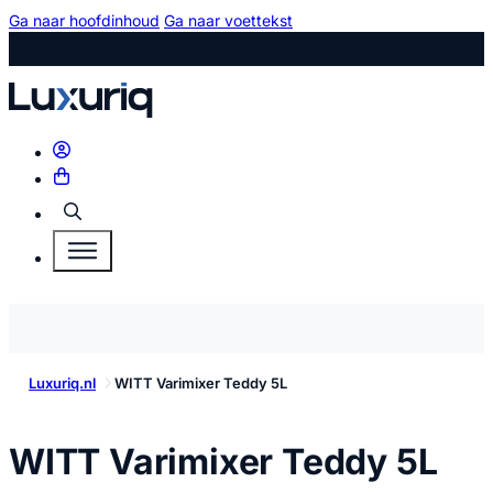
Ga naar hoofdinhoud
Ga naar voettekst
Zoeken
Luxuriq.nl
WITT Varimixer Teddy 5L
ko
WITT Varimixer Teddy 5L