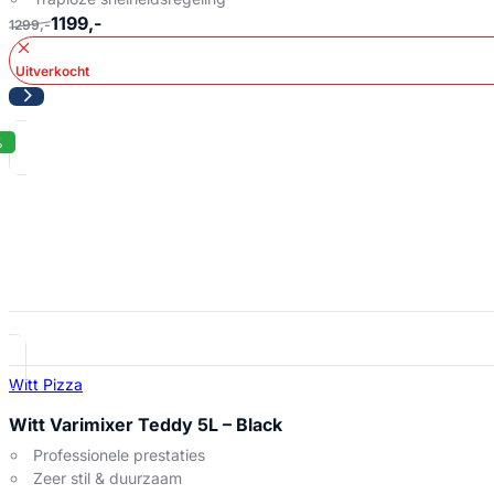
1199,-
1299,-
Uitverkocht
%
Witt Pizza
Witt Varimixer Teddy 5L – Black
Professionele prestaties
Zeer stil & duurzaam