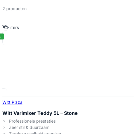
2 producten
Filters
WITT Varimixer Teddy 5L Producten
%
Witt Pizza
Witt Varimixer Teddy 5L – Stone
Professionele prestaties
Zeer stil & duurzaam
Traploze snelheidsregeling