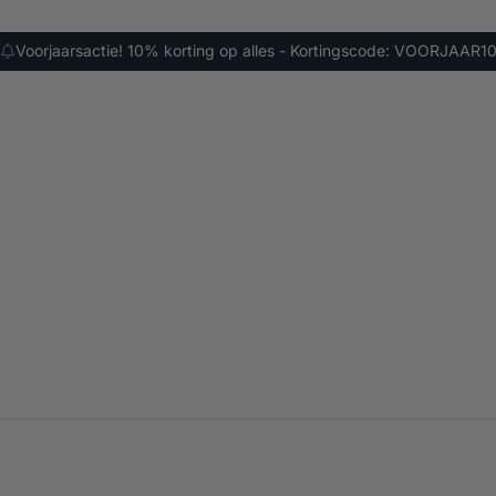
Voorjaarsactie! 10% korting op alles - Kortingscode: VOORJAAR1