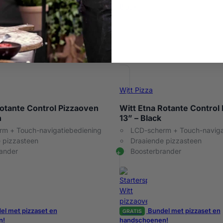
Witt Pizza
Rotante Control Pizzaoven
Witt Etna Rotante Control
n
13” – Black
m + Touch-navigatiebediening
LCD-scherm + Touch-naviga
 pizzasteen
Draaiende pizzasteen
ander
Boosterbrander
l met pizzaset en
Bundel met pizzaset en
GRATIS
n!
handschoenen!