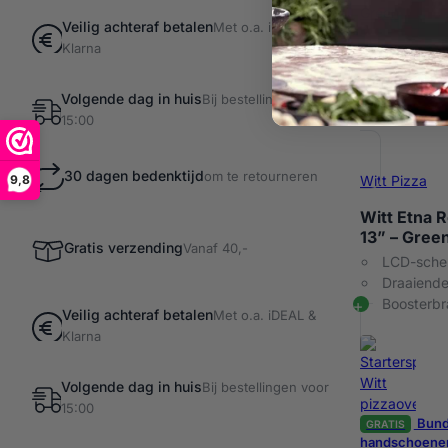
Veilig achteraf betalen
Met o.a. iDEAL &
Klarna
Volgende dag in huis
Bij bestellingen voor
15:00
30 dagen bedenktijd
om te retourneren
Witt Pizza
9,8
Witt Etna 
13” – Gree
Gratis verzending
Vanaf 40,-
LCD-scher
Draaiende
Boosterbr
Veilig achteraf betalen
Met o.a. iDEAL &
Klarna
Volgende dag in huis
Bij bestellingen voor
15:00
Bunde
GRATIS
handschoene