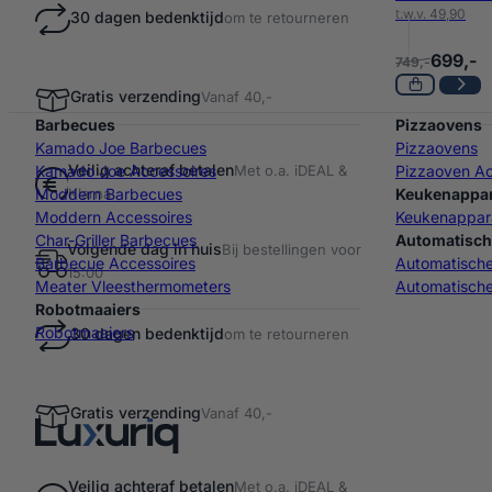
t.w.v. 49,90
30 dagen bedenktijd
om te retourneren
699,-
749,-
Gratis verzending
Vanaf 40,-
Barbecues
Pizzaovens
Kamado Joe Barbecues
Pizzaovens
Veilig achteraf betalen
Met o.a. iDEAL &
Kamado Joe Accessoires
Pizzaoven Ac
Klarna
Moddern Barbecues
Keukenappa
Moddern Accessoires
Keukenappar
Char-Griller Barbecues
Automatisch
Volgende dag in huis
Bij bestellingen voor
Barbecue Accessoires
Automatisch
15:00
Meater Vleesthermometers
Automatische
Robotmaaiers
Robotmaaiers
30 dagen bedenktijd
om te retourneren
Gratis verzending
Vanaf 40,-
Veilig achteraf betalen
Met o.a. iDEAL &