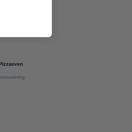
 Pizzaoven
tiebediening