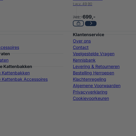
t.w.v. 49,90
699,-
749,-
Klantenservice
Over ons
cessoires
Contact
raten
Veelgestelde Vragen
aten
Kennisbank
e Kattenbakken
Levering & Retourneren
e Kattenbakken
Bestelling Herroepen
 Kattenbak Accessoires
Klachtenregeling
Algemene Voorwaarden
Privacyverklaring
Cookievoorkeuren