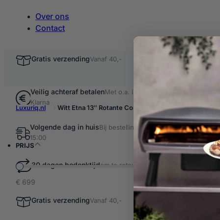
Over ons
Contact
Gratis verzending
Vanaf 40,-
Veilig achteraf betalen
Met o.a. iDEAL &
Klarna
Luxuriq.nl
Witt Etna 13″ Rotante Control Pizza Oven
Volgende dag in huis
Bij bestellingen voor
Filter resultaten
15:00
Witt 
PRIJS
30 dagen bedenktijd
om te retourneren
€ 699
2 producten
Witt Et
Gratis verzending
Vanaf 40,-
-7%