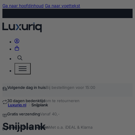
Ga naar hoofdinhoud
Ga naar voettekst
Zoeken
Volgende dag in huis
Bij bestellingen voor 15:00
30 dagen bedenktijd
om te retourneren
Luxuriq.nl
Snijplank
Gratis verzending
Vanaf 40,-
kopen
Snijplank
Veilig achteraf betalen
Met o.a. iDEAL & Klarna