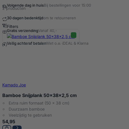
Volgende dag in huis
Bij bestellingen voor 15:00
2 producten
30 dagen bedenktijd
om te retourneren
Filters
Gratis verzending
Vanaf 40,-
Snijplank Producten
Veilig achteraf betalen
Met o.a. iDEAL & Klarna
Kamado Joe
Bamboe Snijplank 50x38x2,5 cm
Extra ruim formaat (50 x 38 cm)
Duurzaam bamboe
Veelzijdig te gebruiken
54,95