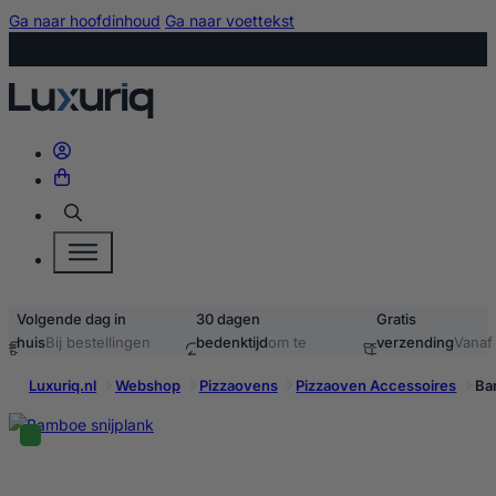
Ga naar hoofdinhoud
Ga naar voettekst
Zoeken
Volgende dag in
30 dagen
Gratis
huis
Bij bestellingen
bedenktijd
om te
verzending
Vanaf
voor 15:00
retourneren
40,-
Luxuriq.nl
Webshop
Pizzaovens
Pizzaoven Accessoires
Ba