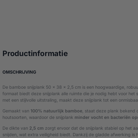
over Bamboe Snijp
Productinformatie
OVER BAMBOE SNIJPLANK 50X38X2,5 CM
OMSCHRIJVING
De bamboe snijplank 50 x 38 x 2,5 cm is een hoogwaardige, robuust
formaat biedt deze snijplank alle ruimte die je nodig hebt voor h
met een stijlvolle uitstraling, maakt deze snijplank tot een onmisbaa
Gemaakt van
100% natuurlijk bamboe
, staat deze plank bekend 
houtsoorten, waardoor de snijplank
minder vocht en bacteriën o
De dikte van
2,5 cm
zorgt ervoor dat de snijplank stabiel op het aan
snijden, wat extra veiligheid biedt. Dankzij de gladde afwerking 