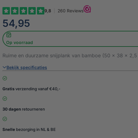
€
54,95
Op voorraad
Ruime en duurzame snijplank van bamboe (50 x 38 x 2,5 c
Bekijk specificaties
Gratis
verzending vanaf €40,-
30 dagen
retourneren
Snelle
bezorging in NL & BE