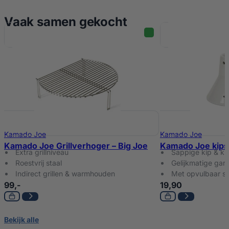
Vaak samen gekocht
Kamado Joe
Kamado Joe
Kamado Joe Grillverhoger – Big Joe
Kamado Joe kips
Extra grillniveau
Sappige kip & kr
Roestvrij staal
Gelijkmatige gari
Indirect grillen & warmhouden
Met opvulbaar s
99,-
19,90
Bekijk alle