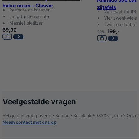
halve maan – Classic
zijtafels
Perfecte grillstrepen
Verhoogt tot 89
Langdurige warmte
Vier zwenkwiele
Massief gietijzer
Twee opklapbare 
69,90
199,-
209,-
over Bamboe Sni
Veelgestelde vragen
Heb je een vraag over de Bamboe Snijplank 50x38x2,5 cm? Onze ve
Neem contact met ons op