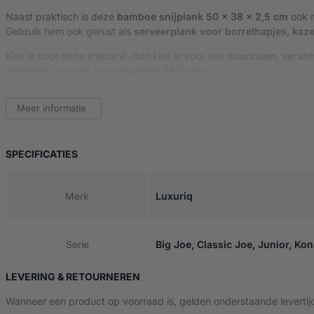
Naast praktisch is deze
bamboe snijplank 50 x 38 x 2,5 cm
ook n
Gebruik hem ook gerust als
serveerplank voor borrelhapjes, kaz
Kies je voor deze snijplank, dan kies je voor een
duurzaam, verant
onderdeel van een hoogwaardige BBQ-setup.
Belangrijkste kenmerken:
Meer informatie
Afmetingen:
50 x 38 x 2,5 cm – extra groot en stabiel
Materiaal:
100% duurzaam bamboe – harder dan eikenhout
Hygiënisch en onderhoudsvriendelijk
– neemt minder voch
VAN BAMBOE SNIJPLANK 50X38X2,5 CM
SPECIFICATIES
Te gebruiken als snijplank én serveerplank
Milieuvriendelijke keuze
– hernieuwbare grondstof
Merk
Luxuriq
Serie
Big Joe, Classic Joe, Junior, Ko
LEVERING & RETOURNEREN
Wanneer een product op voorraad is, gelden onderstaande levertij