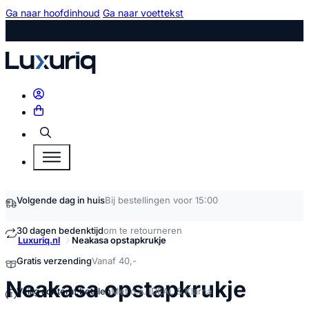
Ga naar hoofdinhoud
Ga naar voettekst
Zoeken
Volgende dag in huis
Bij bestellingen voor 15:00
30 dagen bedenktijd
om te retourneren
Luxuriq.nl
Neakasa opstapkrukje
Gratis verzending
Vanaf 40,-
kope
Neakasa opstapkrukje
Veilig achteraf betalen
Met o.a. iDEAL & Klarna