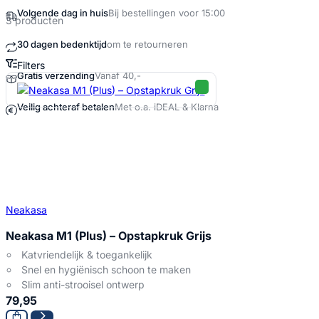
Volgende dag in huis
Bij bestellingen voor 15:00
3 producten
30 dagen bedenktijd
om te retourneren
Filters
Gratis verzending
Vanaf 40,-
Neakasa opstapkrukje Producten
Veilig achteraf betalen
Met o.a. iDEAL & Klarna
Neakasa
Neakasa M1 (Plus) – Opstapkruk Grijs
Katvriendelijk & toegankelijk
Snel en hygiënisch schoon te maken
Slim anti-strooisel ontwerp
79,95