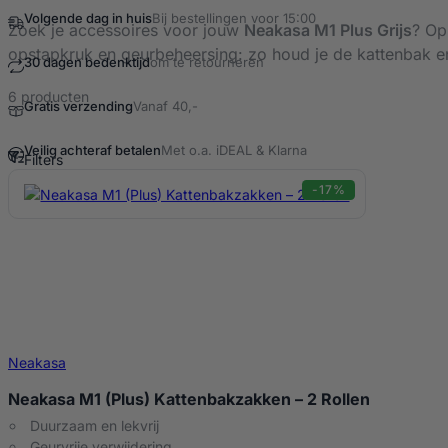
Zoek je accessoires voor jouw
Neakasa M1 Plus Grijs
? Op
opstapkruk en geurbeheersing: zo houd je de kattenbak e
6 producten
Filters
Neakasa M1 Plus Grijs accessoires Pr
-17%
…
Neakasa
Neakasa M1 (Plus) Kattenbakzakken – 2 Rollen
Duurzaam en lekvrij
Geurvrije verwijdering