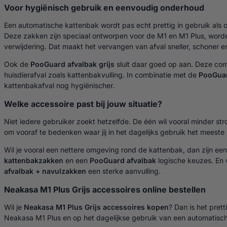
Voor hygiënisch gebruik en eenvoudig onderhoud
Een automatische kattenbak wordt pas echt prettig in gebruik als 
Deze zakken zijn speciaal ontworpen voor de M1 en M1 Plus, word
verwijdering. Dat maakt het vervangen van afval sneller, schoner en 
Ook de
PooGuard afvalbak grijs
sluit daar goed op aan. Deze com
huisdierafval zoals kattenbakvulling. In combinatie met de
PooGuar
kattenbakafval nog hygiënischer.
Welke accessoire past bij jouw situatie?
Niet iedere gebruiker zoekt hetzelfde. De één wil vooral minder st
om vooraf te bedenken waar jij in het dagelijks gebruik het meeste v
Wil je vooral een nettere omgeving rond de kattenbak, dan zijn ee
kattenbakzakken
en een
PooGuard afvalbak
logische keuzes. En 
afvalbak + navulzakken
een sterke aanvulling.
Neakasa M1 Plus Grijs accessoires online bestellen
Wil je
Neakasa M1 Plus Grijs accessoires kopen
? Dan is het pret
Neakasa M1 Plus en op het dagelijkse gebruik van een automatische 