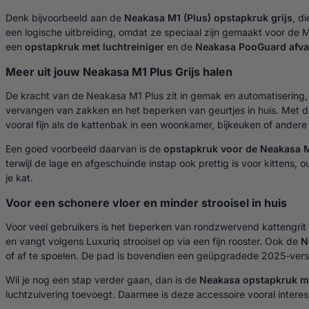
Denk bijvoorbeeld aan de
Neakasa M1 (Plus) opstapkruk grijs
, d
een logische uitbreiding, omdat ze speciaal zijn gemaakt voor de 
een
opstapkruk met luchtreiniger
en de
Neakasa PooGuard afva
Meer uit jouw Neakasa M1 Plus Grijs halen
De kracht van de Neakasa M1 Plus zit in gemak en automatisering, m
vervangen van zakken en het beperken van geurtjes in huis. Met de 
vooral fijn als de kattenbak in een woonkamer, bijkeuken of andere 
Een goed voorbeeld daarvan is de
opstapkruk voor de Neakasa M
terwijl de lage en afgeschuinde instap ook prettig is voor kittens,
je kat.
Voor een schonere vloer en minder strooisel in huis
Voor veel gebruikers is het beperken van rondzwervend kattengri
en vangt volgens Luxuriq strooisel op via een fijn rooster. Ook de
N
of af te spoelen. De pad is bovendien een geüpgradede 2025-versie
Wil je nog een stap verder gaan, dan is de
Neakasa opstapkruk me
luchtzuivering toevoegt. Daarmee is deze accessoire vooral interes