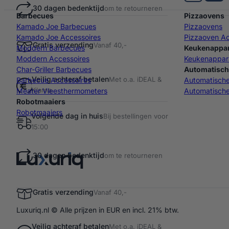
30 dagen bedenktijd
om te retourneren
Barbecues
Pizzaovens
Kamado Joe Barbecues
Pizzaovens
Kamado Joe Accessoires
Pizzaoven Ac
Gratis verzending
Vanaf 40,-
Moddern Barbecues
Keukenappa
Moddern Accessoires
Keukenappar
Char-Griller Barbecues
Automatisch
Veilig achteraf betalen
Met o.a. iDEAL &
Barbecue Accessoires
Automatisch
Klarna
Meater Vleesthermometers
Automatische
Robotmaaiers
Robotmaaiers
Volgende dag in huis
Bij bestellingen voor
15:00
30 dagen bedenktijd
om te retourneren
Gratis verzending
Vanaf 40,-
Luxuriq.nl © Alle prijzen in EUR en incl. 21% btw.
Veilig achteraf betalen
Met o.a. iDEAL &