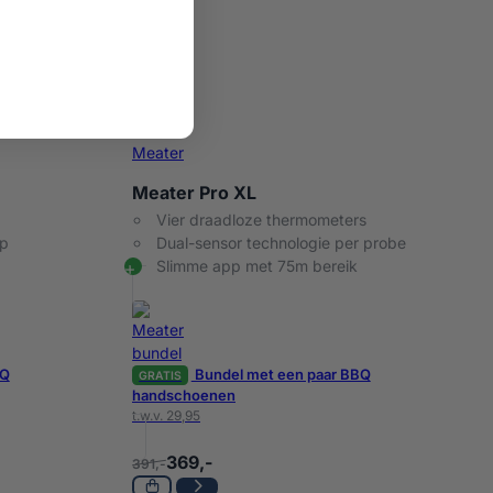
Meater
Meater Pro XL
Vier draadloze thermometers
pp
Dual-sensor technologie per probe
Slimme app met 75m bereik
BQ
Bundel met een paar BBQ
GRATIS
handschoenen
t.w.v. 29,95
369,-
391,-