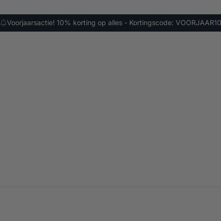
Voorjaarsactie! 10% korting op alles - Kortingscode: VOORJAAR1