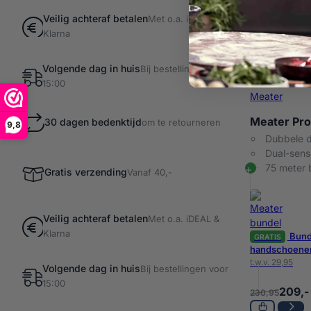
Veilig achteraf betalen
Met o.a. iDEAL &
Klarna
Volgende dag in huis
Bij bestellingen voor
15:00
Meater
Meater Pr
30 dagen bedenktijd
om te retourneren
9,8
Dubbele d
Dual-sens
75 meter 
Gratis verzending
Vanaf 40,-
Veilig achteraf betalen
Met o.a. iDEAL &
Klarna
Bund
GRATIS
handschoene
t.w.v. 29,95
Volgende dag in huis
Bij bestellingen voor
15:00
209,-
230,95