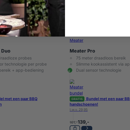
Meater
o Duo
Meater Pro
raadloze probes
75 meter draadloos bereik
or technologie per probe
Slimme kookassistent via a
bereik + app-bediening
Dual sensor technologie
el met een paar BBQ
Bundel met een paar B
GRATIS
n
handschoenen!
t.w.v. 29,95
139,-
161,-