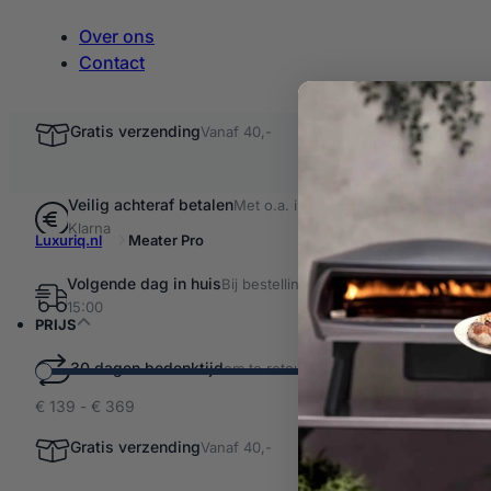
Over ons
Contact
Gratis verzending
Vanaf 40,-
Veilig achteraf betalen
Met o.a. iDEAL &
Klarna
Luxuriq.nl
Meater Pro
Volgende dag in huis
Bij bestellingen voor
Filter resultaten
15:00
Meate
PRIJS
30 dagen bedenktijd
om te retourneren
€ 139 - € 369
3 producten
Meater 
Gratis verzending
Vanaf 40,-