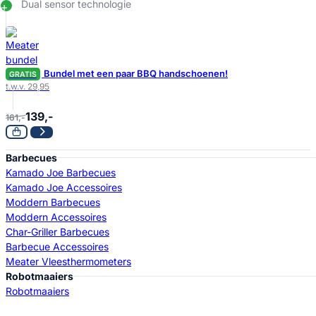
Dual sensor technologie
Bundel met een paar BBQ handschoenen!
GRATIS
t.w.v. 29,95
139,-
161,-
Barbecues
Kamado Joe Barbecues
Kamado Joe Accessoires
Moddern Barbecues
Moddern Accessoires
Char-Griller Barbecues
Barbecue Accessoires
Meater Vleesthermometers
Robotmaaiers
Robotmaaiers