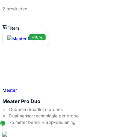
2 producten
Filters
Meater Pro Duo Producten
-10%
Meater
Meater Pro Duo
Dubbele draadloze probes
Dual-sensor technologie per probe
75 meter bereik + app-bediening