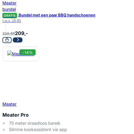
Bundel met een paar BBQ handschoenen
GRATIS
t.w.v. 29,95
209,-
230,95
-14%
Meater
Meater Pro
75 meter draadloos bereik
Slimme kookassistent via app