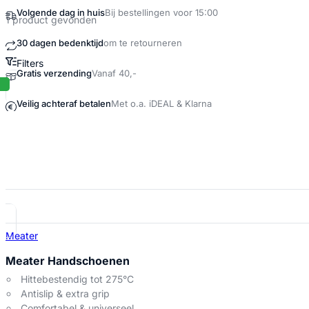
Volgende dag in huis
Bij bestellingen voor 15:00
1 product gevonden
30 dagen bedenktijd
om te retourneren
Filters
Gratis verzending
Vanaf 40,-
Meater gloves Producten
Veilig achteraf betalen
Met o.a. iDEAL & Klarna
Meater
Meater Handschoenen
Hittebestendig tot 275°C
Antislip & extra grip
Comfortabel & universeel