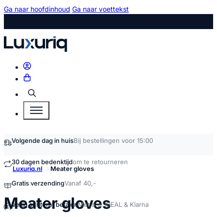
Ga naar hoofdinhoud
Ga naar voettekst
Zoeken
Volgende dag in huis
Bij bestellingen voor 15:00
30 dagen bedenktijd
om te retourneren
Luxuriq.nl
Meater gloves
Gratis verzending
Vanaf 40,-
kopen
Meater gloves
Veilig achteraf betalen
Met o.a. iDEAL & Klarna