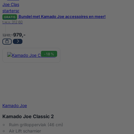
Bundel met Kamado Joe accessoires en meer!
GRATIS
t.w.v. 312,60
979,-
1310,-
-18%
Kamado Joe
Kamado Joe Classic 2
Ruim grilloppervlak (46 cm)
Air Lift scharnier