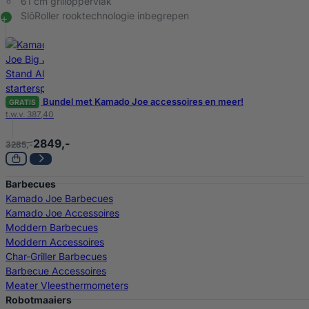
61 cm grilloppervlak
SlōRoller rooktechnologie inbegrepen
Bundel met Kamado Joe accessoires en meer!
GRATIS
t.w.v. 387,40
2849,-
3285,-
Barbecues
Kamado Joe Barbecues
Kamado Joe Accessoires
Moddern Barbecues
Moddern Accessoires
Char-Griller Barbecues
Barbecue Accessoires
Meater Vleesthermometers
Robotmaaiers