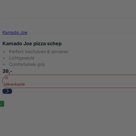
Kamado Joe
Kamado Joe pizza schep
Perfect inschuiven & serveren
Lichtgewicht
Comfortabele grip
39,-
Uitverkocht
%