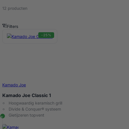
12 producten
Filters
Grillen Producten
-25%
Kamado Joe
Kamado Joe Classic 1
Hoogwaardig keramisch grill
Divide & Conquer® systeem
Gietijzeren topvent