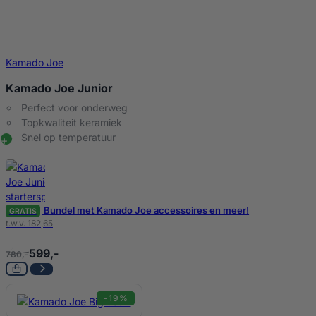
Kamado Joe
Kamado Joe Junior
Perfect voor onderweg
Topkwaliteit keramiek
Snel op temperatuur
Bundel met Kamado Joe accessoires en meer!
GRATIS
t.w.v. 182,65
599,-
780,-
-19%