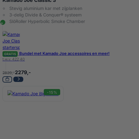
Stevig aluminium kar met zijplanken
3-delig Divide & Conquer® systeem
SlōRoller Hyperbolic Smoke Chamber
Bundel met Kamado Joe accessoires en meer!
GRATIS
t.w.v. 422,40
2279,-
2820,-
-15%