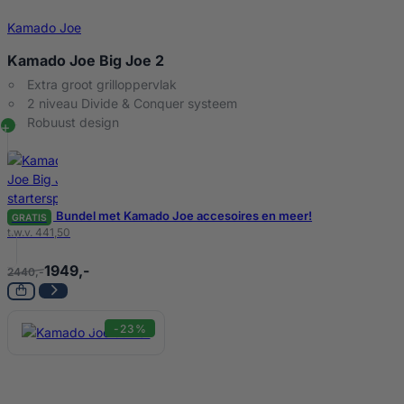
Kamado Joe
Kamado Joe Big Joe 2
Extra groot grilloppervlak
2 niveau Divide & Conquer systeem
Robuust design
Bundel met Kamado Joe accesoires en meer!
GRATIS
t.w.v. 441,50
1949,-
2440,-
-23%