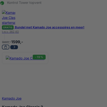
Kontrol Tower topvent
Bundel met Kamado Joe accessoires en meer!
GRATIS
t.w.v. 362,40
1599,-
1960,-
-19%
Kamado Joe
Kamado Joe Classic 3