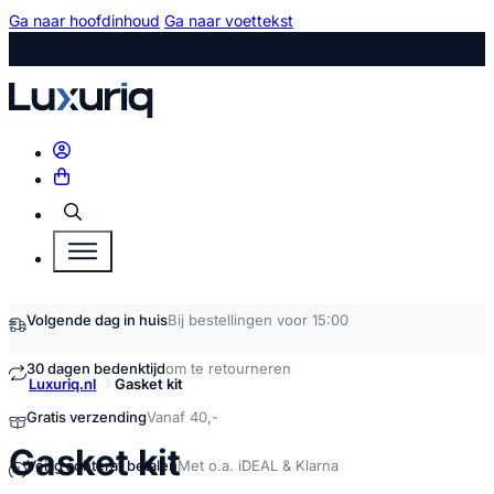
Ga naar hoofdinhoud
Ga naar voettekst
Zoeken
Volgende dag in huis
Bij bestellingen voor 15:00
30 dagen bedenktijd
om te retourneren
Luxuriq.nl
Gasket kit
Gratis verzending
Vanaf 40,-
kopen
Gasket kit
Veilig achteraf betalen
Met o.a. iDEAL & Klarna