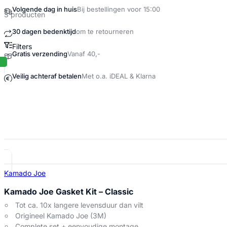
Volgende dag in huis
Bij bestellingen voor 15:00
3 producten
30 dagen bedenktijd
om te retourneren
Filters
Gratis verzending
Vanaf 40,-
Gasket kit Producten
Veilig achteraf betalen
Met o.a. iDEAL & Klarna
Kamado Joe
Kamado Joe Gasket Kit – Classic
Tot ca. 10x langere levensduur dan vilt
Origineel Kamado Joe (3M)
Complete set + eenvoudige montage