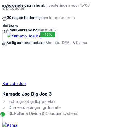
Volgende dag in huis
Bij bestellingen voor 15:00
2 producten
30 dagen bedenktijd
om te retourneren
Filters
Gratis verzending
Vanaf 40,-
Big Joe 3 Producten
-15%
Veilig achteraf betalen
Met o.a. iDEAL & Klarna
Kamado Joe
Kamado Joe Big Joe 3
Extra groot grilloppervlak
Drie verdiepingen grillruimte
SloRoller & Divide & Conquer systeem