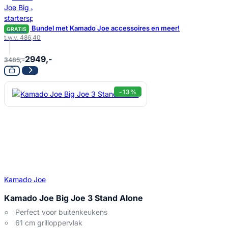
Bundel met Kamado Joe accessoires en meer!
GRATIS
t.w.v. 486,40
2949,-
3485,-
-13%
Kamado Joe
Kamado Joe Big Joe 3 Stand Alone
Perfect voor buitenkeukens
61 cm grilloppervlak