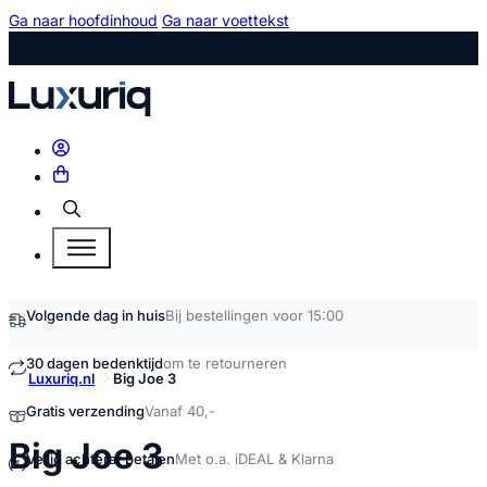
Ga naar hoofdinhoud
Ga naar voettekst
Zoeken
Volgende dag in huis
Bij bestellingen voor 15:00
30 dagen bedenktijd
om te retourneren
Luxuriq.nl
Big Joe 3
Gratis verzending
Vanaf 40,-
kopen
Big Joe 3
Veilig achteraf betalen
Met o.a. iDEAL & Klarna