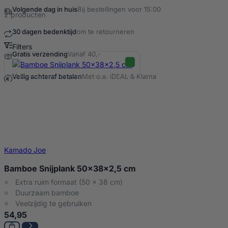
Volgende dag in huis
Bij bestellingen voor 15:00
2 producten
30 dagen bedenktijd
om te retourneren
Filters
Gratis verzending
Vanaf 40,-
Bamboe snijplank Producten
Veilig achteraf betalen
Met o.a. iDEAL & Klarna
Kamado Joe
Bamboe Snijplank 50x38x2,5 cm
Extra ruim formaat (50 x 38 cm)
Duurzaam bamboe
Veelzijdig te gebruiken
54,95