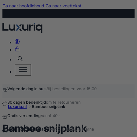
Ga naar hoofdinhoud
Ga naar voettekst
Zoeken
Volgende dag in huis
Bij bestellingen voor 15:00
30 dagen bedenktijd
om te retourneren
Luxuriq.nl
Bamboe snijplank
Gratis verzending
Vanaf 40,-
kopen
Bamboe snijplank
Veilig achteraf betalen
Met o.a. iDEAL & Klarna