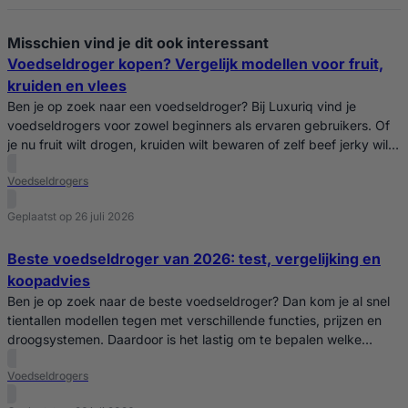
Misschien vind je dit ook interessant
Voedseldroger kopen? Vergelijk modellen voor fruit,
kruiden en vlees
Ben je op zoek naar een voedseldroger? Bij Luxuriq vind je
voedseldrogers voor zowel beginners als ervaren gebruikers. Of
je nu fruit wilt drogen, kruiden wilt bewaren of zelf beef jerky wilt
maken, er is altijd een model dat past bij jouw wensen. Vergelijk
Voedseldrogers
eenvoudig verschillende voedseldrogers op capaciteit,
temperatuurregeling, timer en formaat. Zo kies…
Geplaatst op 26 juli 2026
Beste voedseldroger van 2026: test, vergelijking en
koopadvies
Ben je op zoek naar de beste voedseldroger? Dan kom je al snel
tientallen modellen tegen met verschillende functies, prijzen en
droogsystemen. Daardoor is het lastig om te bepalen welke
voedseldroger het beste bij jouw situatie past. In deze koopgids
Voedseldrogers
lees je waar je op moet letten bij het kiezen van een
voedseldroger, welke eigenschappen…