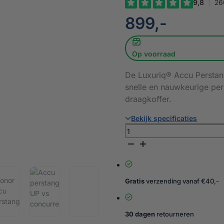
€
899,-
Op voorraad
De Luxuriq® Accu Perstang
snelle en nauwkeurige per
draagkoffer.
Bekijk specificaties
Professionele
Accu
Perstang
-
UP
Gratis
verzending vanaf €40,-
set
aantal
30 dagen
retourneren