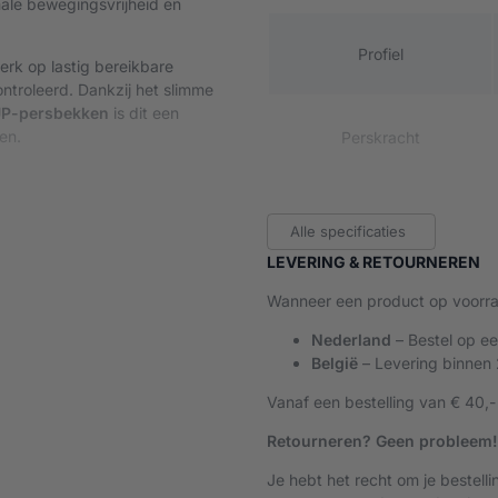
ale bewegingsvrijheid en
Profiel
werk op lastig bereikbare
ntroleerd. Dankzij het slimme
P-persbekken
is dit een
en.
Perskracht
Voeding
Alle specificaties
stopcontacten zoeken, geen
LEVERING & RETOURNEREN
Je pakt de perstang uit de
Wanneer een product op voorraa
Aantal accu’s
ies of bij installatiewerk in
Nederland
– Bestel op e
België
– Levering binnen
Softgrip
Vanaf een bestelling van € 40,-
n snel en gecontroleerd,
t comfortabeler, bespaart tijd
Retourneren? Geen probleem!
Materiaal persbekken
Je hebt het recht om je bestell