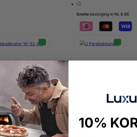
Snelle
bezorging in NL & BE
Luxuriq
librator 16–32 mm
U Persbekkenset
 & robuust ontwerp
16, 20, 25 en 32 mm persb
maten in één
Geharde stalen persbekken
10% KO
ch & gebruiksvriendelijk
Ideaal voor sanitair-, cv-, ga
waterinstallaties
44,95