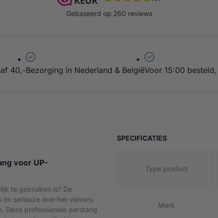
af 40,-
Bezorging in Nederland & België
Voor 15:00 besteld,
e Accu Perstang – UP set
 SET
VAN PROFESSI
SPECIFICATIES
ang voor UP-
Type product
ijk te gebruiken is? De
s én serieuze doe-het-zelvers
Merk
n. Deze professionele perstang