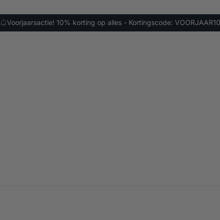
Voorjaarsactie! 10% korting op alles - Kortingscode: VOORJAAR1