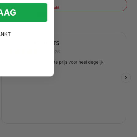
Uitverkocht
RAAG
ANKT