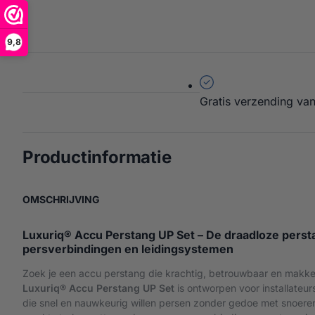
9,8
Gratis verzending van
over Professionel
Productinformatie
OVER PROFESSIONELE ACCU PERSTANG – UP
OMSCHRIJVING
Luxuriq® Accu Perstang UP Set – De draadloze perst
persverbindingen en leidingsystemen
Zoek je een accu perstang die krachtig, betrouwbaar en makkel
Luxuriq® Accu Perstang UP Set
is ontworpen voor installateur
die snel en nauwkeurig willen persen zonder gedoe met snoere