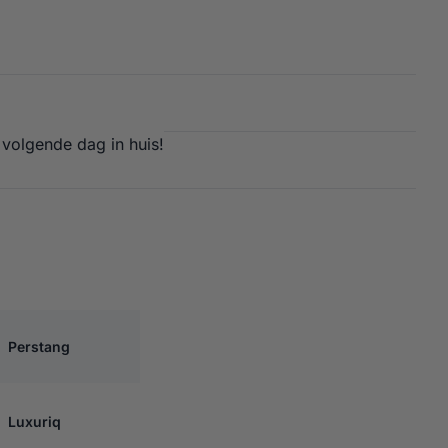
 volgende dag in huis!
ONELE ACCU PERSTANG – UP SET
Perstang
Luxuriq