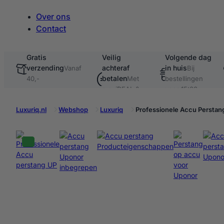
Over ons
Contact
Gratis
Veilig
Volgende dag
verzending
achteraf
in huis
te
Vanaf
Bij
betalen
40,-
Met
bestellingen
o.a. iDEAL &
voor 15:00
Klarna
Luxuriq.nl
Webshop
Luxuriq
Professionele Accu Perstang