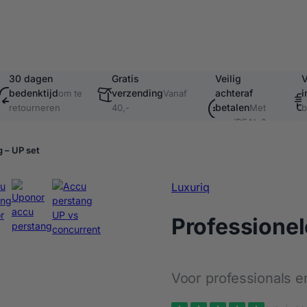
30 dagen
Gratis
Veilig
V
bedenktijd
verzending
achteraf
i
om te
Vanaf
betalen
retourneren
40,-
Met
b
o.a. iDEAL &
v
Klarna
 – UP set
Luxuriq
Professionel
Voor professionals e