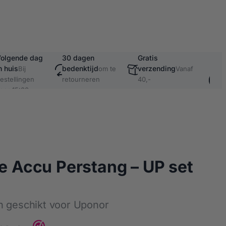
olgende dag
30 dagen
Gratis
Vei
n huis
bedenktijd
verzending
ach
Bij
om te
Vanaf
bet
estellingen
retourneren
40,-
oor 15:00
o.a
Kla
e Accu Perstang – UP set
n geschikt voor Uponor