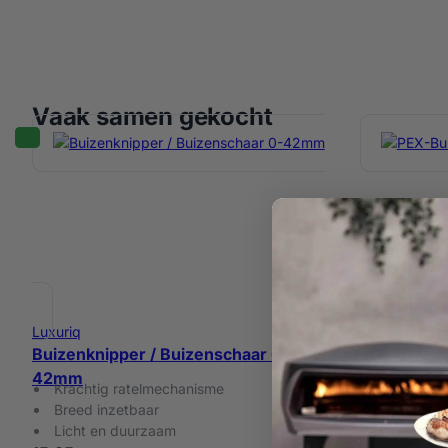
Vaak samen gekocht
Luxuriq
Luxuriq
PEX-Buiska
Duurzaam
Buizenknipper / Buizenschaar 0-
Meerdere 
42mm
Ergonomis
Krachtig ratelmechanisme
14,95
Breed inzetbaar
Licht en duurzaam