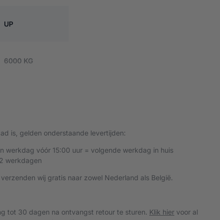
UP
6000 KG
Accu (draadloos)
d is, gelden onderstaande levertijden:
2
en werkdag vóór 15:00 uur = volgende werkdag in huis
 2 werkdagen
Ja
 verzenden wij gratis naar zowel Nederland als België.
Gehard staal
ing tot 30 dagen na ontvangst retour te sturen.
Klik hier
voor al