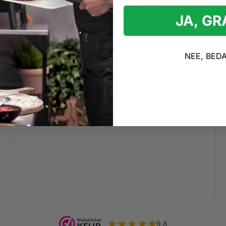
JA, G
NEE, BED