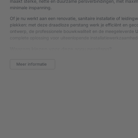
maakt sterke, nette en duurzame persverbindingen, met maxim
minimale inspanning.
Of je nu werkt aan een renovatie, sanitaire installatie of leiding
plekken: met deze draadloze perstang werk je efficiënt en geco
ontwerp, de professionele bouwkwaliteit en de meegeleverde
U
complete oplossing voor uiteenlopende installatiewerkzaamhed
Waarom kiezen voor deze accu perstang?
Volledig draadloos werken
Meer informatie
Een accu perstang geeft je vrijheid tijdens iedere klus. Geen 
verlengsnoeren en geen gedoe met kabels tijdens het werken. 
koffer en kunt direct aan de slag – ideaal op de bouw, bij renovat
bestaande woningen.
Snel en krachtig persen zonder handmatige inspanning
Met deze professionele accu perstang maak je persverbindinge
zonder de fysieke belasting van een handmatige tang. Dat werk
en zorgt voor een nette afwerking.