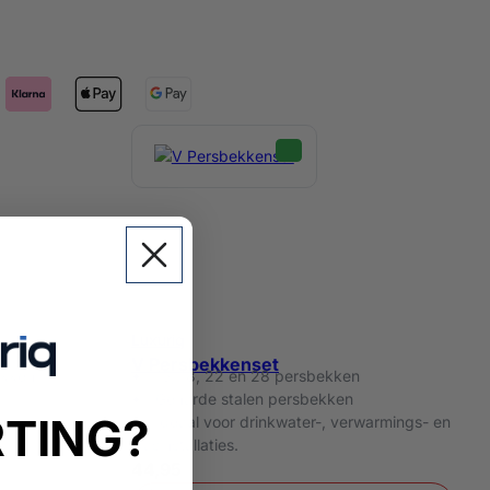
Luxuriq
V Persbekkenset
ekken
15, 18, 22 en 28 persbekken
Geharde stalen persbekken
RTING?
s- en
Ideaal voor drinkwater-, verwarmings- en
gasinstallaties.
44,95