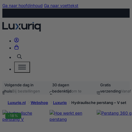
Ga naar hoofdinhoud
Ga naar voettekst
Zoeken
Volgende dag in
30 dagen
Gratis
huis
Bij bestellingen
bedenktijd
om te
verzending
Vanaf
voor 15:00
retourneren
40,-
Luxuriq.nl
Webshop
Luxuriq
Hydraulische perstang – V set
-18%