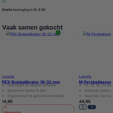
Snelle
bezorging in NL & BE
Vaak samen gekocht
Luxuriq
Luxuriq
PEX-Buiskalibrator 16–32 mm
M Persbekkense
Duurzaam & robuust ontwerp
12, 15, 18, 22 e
Meerdere maten in één
Geharde stalen 
Ergonomisch & gebruiksvriendelijk
Geschikt voor ko
14,95
44,95
Uitverkocht