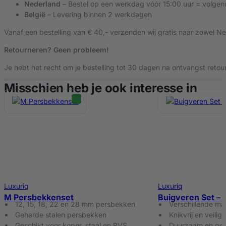
Nederland
– Bestel op een werkdag vóór 15:00 uur = volgen
België
– Levering binnen 2 werkdagen
30 dagen proefperiode + levenslange ondersteuning
Vanaf een bestelling van € 40,- verzenden wij gratis naar zowel Ne
Bij Luxuriq staan we achter onze kwaliteit. Daarom krijg je 30 dag
we voor je klaar met
levenslange ondersteuning
via onze klantens
Retourneren? Geen probleem!
Bestel vandaag nog de Luxuriq Perstang V Set
Je hebt het recht om je bestelling tot 30 dagen na ontvangst retour
Wil je betrouwbare verbindingen, minimale moeite en maximale flexib
Misschien heb je ook interesse in
tilt.
Luxuriq – Gereedschap waarop je kunt bouwen.
Luxuriq
Luxuriq
M Persbekkenset
Buigveren Set – 
12, 15, 18, 22 en 28 mm persbekken
Verschillende mat
Geharde stalen persbekken
Knikvrij en veilig
Geschikt voor koper, staal en RVS
Duurzaam en gebr