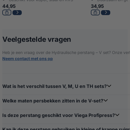
44,95
34,95
over Hydraulische
Veelgestelde vragen
Heb je een vraag over de Hydraulische perstang – V set? Onze verk
Neem contact met ons op
Wat is het verschil tussen V, M, U en TH sets?
Welke maten persbekken zitten in de V-set?
Is deze perstang geschikt voor Viega Profipress?
Kan ik deze perstang gebruiken in kleine of krappe ruim