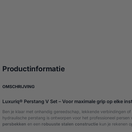
over Hydraulische p
Productinformatie
OVER HYDRAULISCHE PERSTANG – V SET
OMSCHRIJVING
Luxuriq® Perstang V Set – Voor maximale grip op elke inst
Ben je klaar met onhandig gereedschap, lekkende verbindingen of m
hydraulische perstang is ontworpen voor het professioneel persen
persbekken
en een
robuuste stalen constructie
kun je rekenen op