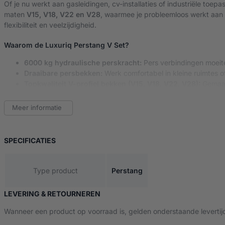
Of je nu werkt aan gasleidingen, cv-installaties of industriële toe
maten
V15, V18, V22 en V28
, waarmee je probleemloos werkt aan d
flexibiliteit en veelzijdigheid.
Waarom de Luxuriq Perstang V Set?
6000 kg hydraulische perskracht:
Pers verbindingen moeite
Draaibare persbekken:
Werk comfortabel in kleine ruimtes o
Topkwaliteit V-profiel bekken (V15, V18, V22, V28):
Gemaak
Compatibel met o.a. Viega Profipress:
Breed inzetbaar voo
Ergonomisch, onderhoudsarm en ontworpen voor intensie
Meer informatie
Wat zit er in de verpakking?
VAN HYDRAULISCHE PERSTANG – V SET
SPECIFICATIES
1x
Luxuriq® Hydraulische Perstang met draaibare persko
4x
Geharde V-profielen
: V15, V18, V22, V28
1x
Stevige draagkoffer
Type product
Perstang
1x
Handleiding (NL + EN)
Voor professioneel én particulier gebruik
LEVERING & RETOURNEREN
De Luxuriq Perstang V Set is de ideale tool voor installateurs, lo
Wanneer een product op voorraad is, gelden onderstaande levertij
dat je lange werkdagen aankunt, zonder vermoeid te raken. Bovendi