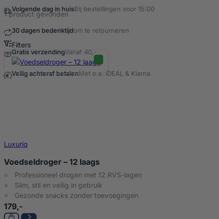
Volgende dag in huis
Bij bestellingen voor 15:00
1 product gevonden
30 dagen bedenktijd
om te retourneren
Filters
Gratis verzending
Vanaf 40,-
Voedseldroger 800 W Producten
Veilig achteraf betalen
Met o.a. iDEAL & Klarna
Luxuriq
Voedseldroger – 12 laags
Professioneel drogen met 12 RVS-lagen
Slim, stil en veilig in gebruik
Gezonde snacks zonder toevoegingen
179,-