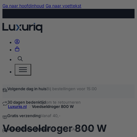
Ga naar hoofdinhoud
Ga naar voettekst
Zoeken
Volgende dag in huis
Bij bestellingen voor 15:00
30 dagen bedenktijd
om te retourneren
Luxuriq.nl
Voedseldroger 800 W
Gratis verzending
Vanaf 40,-
kopen
Voedseldroger 800 W
Veilig achteraf betalen
Met o.a. iDEAL & Klarna