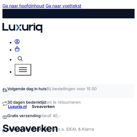
Ga naar hoofdinhoud
Ga naar voettekst
Zoeken
Volgende dag in huis
Bij bestellingen voor 15:00
30 dagen bedenktijd
om te retourneren
Luxuriq.nl
Sveaverken
Gratis verzending
Vanaf 40,-
kopen
Sveaverken
Veilig achteraf betalen
Met o.a. iDEAL & Klarna