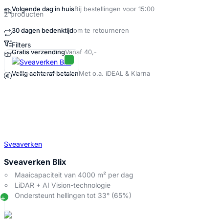
Volgende dag in huis
Bij bestellingen voor 15:00
2 producten
30 dagen bedenktijd
om te retourneren
Filters
Gratis verzending
Vanaf 40,-
Sveaverken Producten
Veilig achteraf betalen
Met o.a. iDEAL & Klarna
Sveaverken
Sveaverken Blix
Maaicapaciteit van 4000 m² per dag
LiDAR + AI Vision-technologie
Ondersteunt hellingen tot 33° (65%)