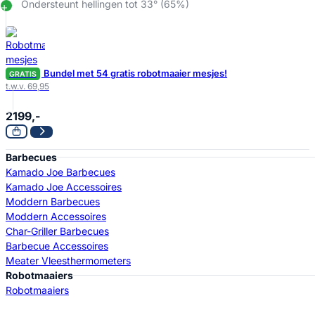
Ondersteunt hellingen tot 33° (65%)
Bundel met 54 gratis robotmaaier mesjes!
GRATIS
t.w.v. 69,95
2199,-
Barbecues
Kamado Joe Barbecues
Kamado Joe Accessoires
Moddern Barbecues
Moddern Accessoires
Char-Griller Barbecues
Barbecue Accessoires
Meater Vleesthermometers
Robotmaaiers
Robotmaaiers