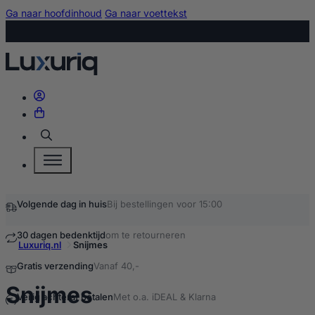
Ga naar hoofdinhoud
Ga naar voettekst
Zoeken
Volgende dag in huis
Bij bestellingen voor 15:00
30 dagen bedenktijd
om te retourneren
Luxuriq.nl
Snijmes
Gratis verzending
Vanaf 40,-
kopen
Snijmes
Veilig achteraf betalen
Met o.a. iDEAL & Klarna