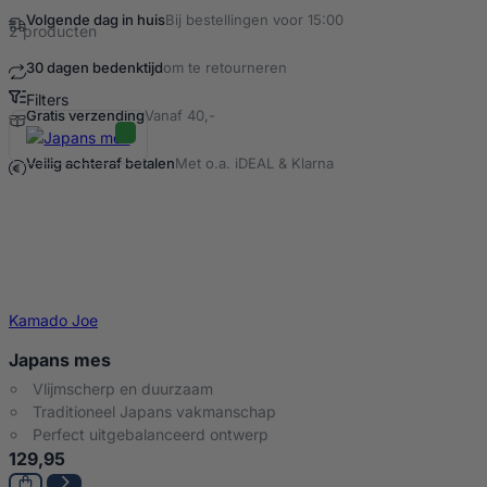
Volgende dag in huis
Bij bestellingen voor 15:00
2 producten
30 dagen bedenktijd
om te retourneren
Filters
Gratis verzending
Vanaf 40,-
Snijmes Producten
Veilig achteraf betalen
Met o.a. iDEAL & Klarna
Kamado Joe
Japans mes
Vlijmscherp en duurzaam
Traditioneel Japans vakmanschap
Perfect uitgebalanceerd ontwerp
129,95