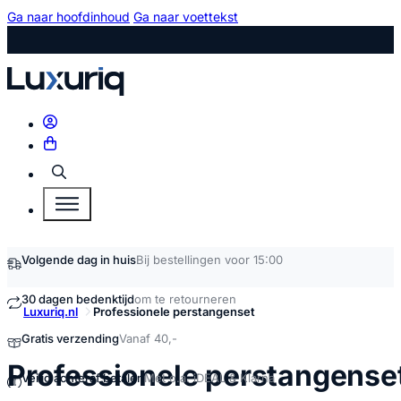
Ga naar hoofdinhoud
Ga naar voettekst
Zoeken
Volgende dag in huis
Bij bestellingen voor 15:00
30 dagen bedenktijd
om te retourneren
Luxuriq.nl
Professionele perstangenset
Gratis verzending
Vanaf 40,-
Professionele perstangense
Veilig achteraf betalen
Met o.a. iDEAL & Klarna