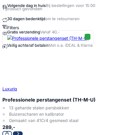
Volgende dag in huis
Bij bestellingen voor 15:00
1 product gevonden
30 dagen bedenktijd
om te retourneren
Filters
Gratis verzending
Vanaf 40,-
Professionele perstangenset Product
Veilig achteraf betalen
Met o.a. iDEAL & Klarna
Luxuriq
Professionele perstangenset (TH-M-U)
13 geharde stalen persbekken
Buizenscharen en kalibrator
Gemaakt van 41Cr4 gesmeed staal
289,-