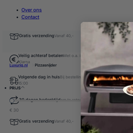
Over ons
Contact
Gratis verzending
Vanaf 40,-
Veilig achteraf betalen
Met o.a. iDEAL &
Klarna
Luxuriq.nl
Pizzasnijder
Volgende dag in huis
Bij bestellingen voor
Filter resultaten
15:00
Pizza
PRIJS
30 dagen bedenktijd
om te retourneren
€ 30
1 product ge
Pizzasn
Gratis verzending
Vanaf 40,-