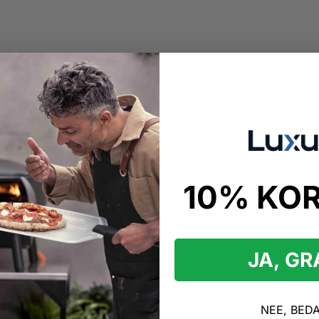
10% KO
kopen
snijder
JA, G
vonden
ijder Producten
NEE, BED