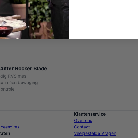
 Cutter Rocker Blade
dig RVS mes
zza in één beweging
controle
Klantenservice
Over ons
cessoires
Contact
raten
Veelgestelde Vragen