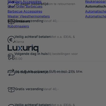
Moddern Accessoires
Keukenappar
30 dagen bedenktijd
om te retourneren
Char-Griller Barbecues
Automatisch
Barbecue Accessoires
Automatisch
Meater Vleesthermometers
Automatische
Gratis verzending
Vanaf 40,-
Robotmaaiers
Robotmaaiers
Veilig achteraf betalen
Met o.a. iDEAL &
Klarna
Volgende dag in huis
Bij bestellingen voor
15:00
Luxuriq.nl © Alle prijzen in EUR en incl. 21% btw.
30 dagen bedenktijd
om te retourneren
Gratis verzending
Vanaf 40,-
Veilig achteraf betalen
Met o.a. iDEAL &