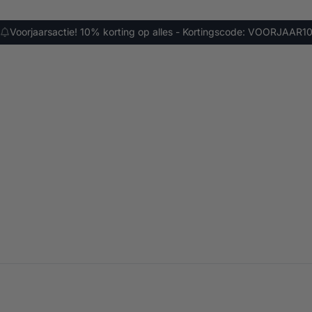
Voorjaarsactie! 10% korting op alles - Kortingscode: VOORJAAR1