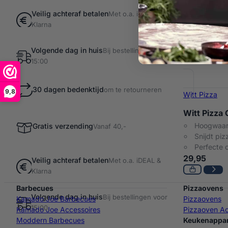
Veilig achteraf betalen
Met o.a. iDEAL &
Klarna
Volgende dag in huis
Bij bestellingen voor
15:00
30 dagen bedenktijd
om te retourneren
9,8
Witt Pizza
Witt Pizza
Hoogwaar
Gratis verzending
Vanaf 40,-
Snijdt pi
Perfecte 
29,95
Veilig achteraf betalen
Met o.a. iDEAL &
Klarna
Barbecues
Pizzaovens
Volgende dag in huis
Bij bestellingen voor
Kamado Joe Barbecues
Pizzaovens
15:00
Kamado Joe Accessoires
Pizzaoven Ac
Moddern Barbecues
Keukenappa