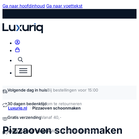
Ga naar hoofdinhoud
Ga naar voettekst
Zoeken
Volgende dag in huis
Bij bestellingen voor 15:00
30 dagen bedenktijd
om te retourneren
Luxuriq.nl
Pizzaoven schoonmaken
Gratis verzending
Vanaf 40,-
ko
Pizzaoven schoonmaken
Veilig achteraf betalen
Met o.a. iDEAL & Klarna