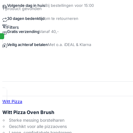
Volgende dag in huis
Bij bestellingen voor 15:00
1 product gevonden
30 dagen bedenktijd
om te retourneren
Filters
Gratis verzending
Vanaf 40,-
Pizzaoven schoonmaken Producten
Veilig achteraf betalen
Met o.a. iDEAL & Klarna
Witt Pizza
Witt Pizza Oven Brush
Sterke messing borstelharen
Geschikt voor alle pizzaovens
Lange, comfortabele handgreep