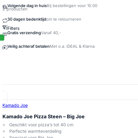
Volgende dag in huis
Bij bestellingen voor 15:00
2 producten
30 dagen bedenktijd
om te retourneren
Filters
Gratis verzending
Vanaf 40,-
Pizza op Kamado Producten
Veilig achteraf betalen
Met o.a. iDEAL & Klarna
Kamado Joe
Kamado Joe Pizza Steen – Big Joe
Geschikt voor pizza’s tot 40 cm
Perfecte warmteverdeling
Speciaal voor Big Joe