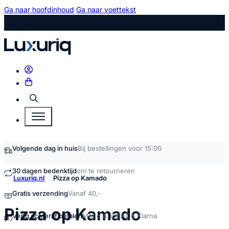
Ga naar hoofdinhoud
Ga naar voettekst
Zoeken
Volgende dag in huis
Bij bestellingen voor 15:00
30 dagen bedenktijd
om te retourneren
Luxuriq.nl
Pizza op Kamado
Gratis verzending
Vanaf 40,-
kopen
Pizza op Kamado
Veilig achteraf betalen
Met o.a. iDEAL & Klarna