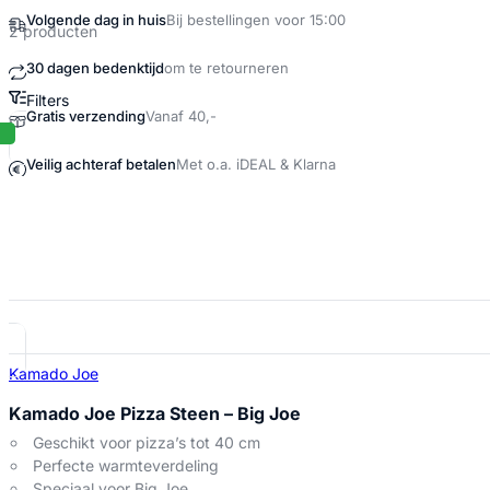
Volgende dag in huis
Bij bestellingen voor 15:00
2 producten
30 dagen bedenktijd
om te retourneren
Filters
Gratis verzending
Vanaf 40,-
Pizza op de bbq Producten
Veilig achteraf betalen
Met o.a. iDEAL & Klarna
Kamado Joe
Kamado Joe Pizza Steen – Big Joe
Geschikt voor pizza’s tot 40 cm
Perfecte warmteverdeling
Speciaal voor Big Joe