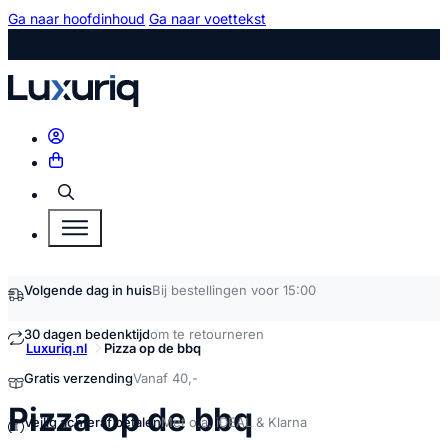
Ga naar hoofdinhoud
Ga naar voettekst
Zoeken
Volgende dag in huis
Bij bestellingen voor 15:00
30 dagen bedenktijd
om te retourneren
Luxuriq.nl
Pizza op de bbq
Gratis verzending
Vanaf 40,-
kopen
Pizza op de bbq
Veilig achteraf betalen
Met o.a. iDEAL & Klarna