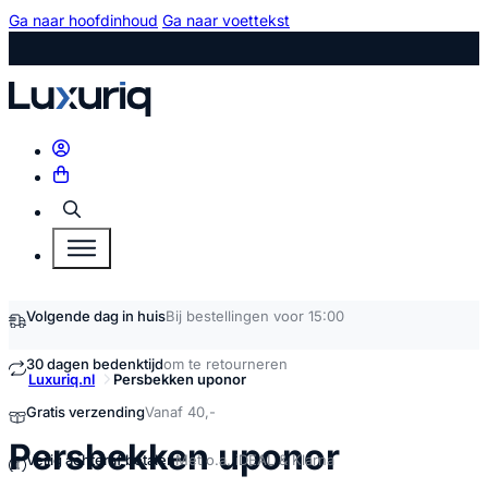
Ga naar hoofdinhoud
Ga naar voettekst
Zoeken
Volgende dag in huis
Bij bestellingen voor 15:00
30 dagen bedenktijd
om te retourneren
Luxuriq.nl
Persbekken uponor
Gratis verzending
Vanaf 40,-
kopen
Persbekken uponor
Veilig achteraf betalen
Met o.a. iDEAL & Klarna