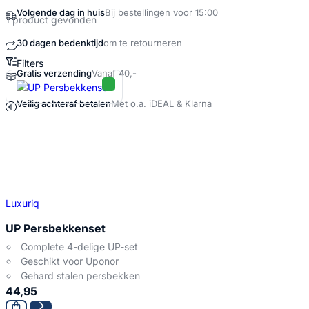
Volgende dag in huis
Bij bestellingen voor 15:00
1 product gevonden
30 dagen bedenktijd
om te retourneren
Filters
Gratis verzending
Vanaf 40,-
Persbekken uponor Producten
Veilig achteraf betalen
Met o.a. iDEAL & Klarna
Luxuriq
UP Persbekkenset
Complete 4-delige UP-set
Geschikt voor Uponor
Gehard stalen persbekken
44,95