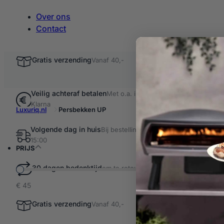
Over ons
Contact
Gratis verzending
Vanaf 40,-
Veilig achteraf betalen
Met o.a. iDEAL &
Klarna
Luxuriq.nl
Persbekken UP
Volgende dag in huis
Bij bestellingen voor
Filter resultaten
15:00
Pers
PRIJS
30 dagen bedenktijd
om te retourneren
€ 45
1 product ge
Persbe
Gratis verzending
Vanaf 40,-