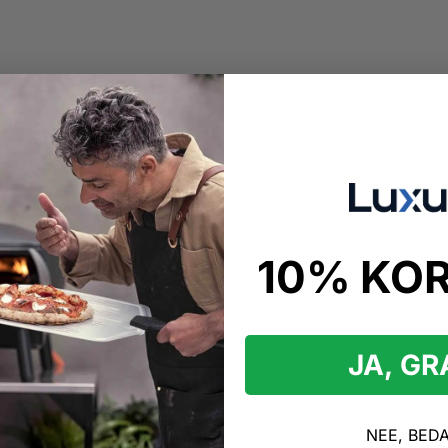
10% KO
kopen
bekken UP
JA, G
vonden
kken UP Producten
NEE, BED