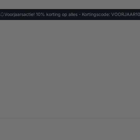
Voorjaarsactie! 10% korting op alles - Kortingscode: VOORJAAR1