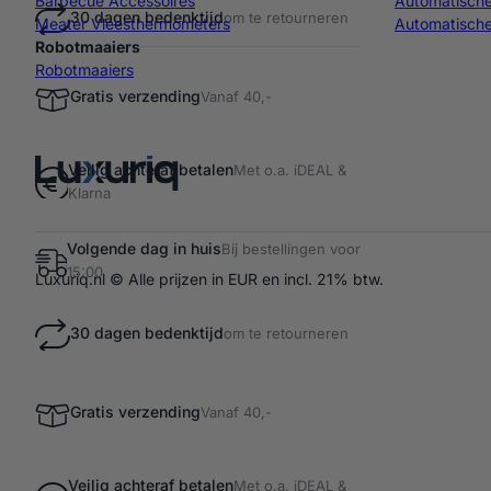
Barbecue Accessoires
Automatisch
30 dagen bedenktijd
om te retourneren
Meater Vleesthermometers
Automatische
Robotmaaiers
Robotmaaiers
Gratis verzending
Vanaf 40,-
Veilig achteraf betalen
Met o.a. iDEAL &
Klarna
Volgende dag in huis
Bij bestellingen voor
15:00
Luxuriq.nl © Alle prijzen in EUR en incl. 21% btw.
30 dagen bedenktijd
om te retourneren
Gratis verzending
Vanaf 40,-
Veilig achteraf betalen
Met o.a. iDEAL &