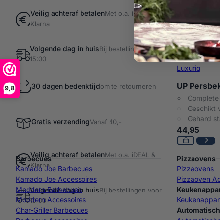
Veilig achteraf betalen
Met o.a. iDEAL &
Klarna
Volgende dag in huis
Bij bestellingen voor
15:00
Luxuriq
UP Persbe
30 dagen bedenktijd
om te retourneren
9,8
Complete 
Geschikt 
Gehard st
Gratis verzending
Vanaf 40,-
44,95
Veilig achteraf betalen
Met o.a. iDEAL &
Barbecues
Pizzaovens
Klarna
Kamado Joe Barbecues
Pizzaovens
Kamado Joe Accessoires
Pizzaoven Ac
Moddern Barbecues
Keukenappa
Volgende dag in huis
Bij bestellingen voor
Moddern Accessoires
Keukenappar
15:00
Char-Griller Barbecues
Automatisch