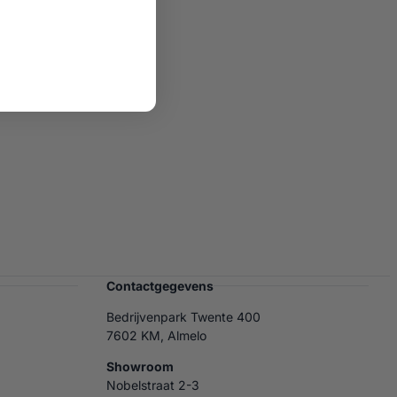
Contactgegevens
Bedrijvenpark Twente 400
7602 KM, Almelo
Showroom
Nobelstraat 2-3