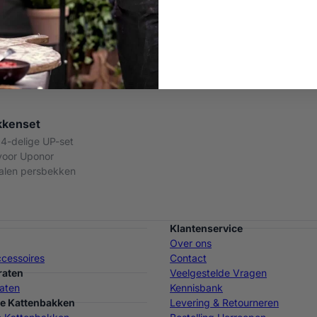
kkenset
4-delige UP-set
voor Uponor
alen persbekken
Klantenservice
Over ons
cessoires
Contact
raten
Veelgestelde Vragen
aten
Kennisbank
e Kattenbakken
Levering & Retourneren